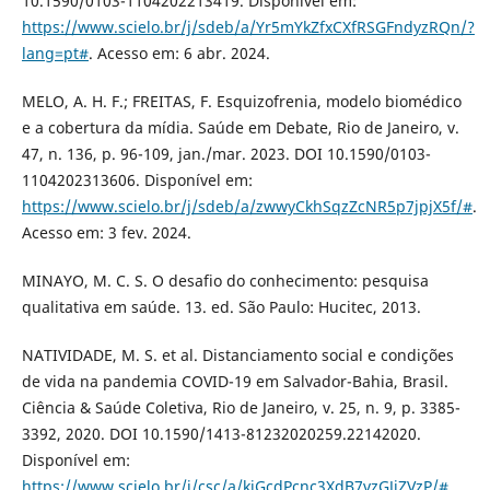
10.1590/0103-1104202213419. Disponível em:
https://www.scielo.br/j/sdeb/a/Yr5mYkZfxCXfRSGFndyzRQn/?
lang=pt#
. Acesso em: 6 abr. 2024.
MELO, A. H. F.; FREITAS, F. Esquizofrenia, modelo biomédico
e a cobertura da mídia. Saúde em Debate, Rio de Janeiro, v.
47, n. 136, p. 96-109, jan./mar. 2023. DOI 10.1590/0103-
1104202313606. Disponível em:
https://www.scielo.br/j/sdeb/a/zwwyCkhSqzZcNR5p7jpjX5f/#
.
Acesso em: 3 fev. 2024.
MINAYO, M. C. S. O desafio do conhecimento: pesquisa
qualitativa em saúde. 13. ed. São Paulo: Hucitec, 2013.
NATIVIDADE, M. S. et al. Distanciamento social e condições
de vida na pandemia COVID-19 em Salvador-Bahia, Brasil.
Ciência & Saúde Coletiva, Rio de Janeiro, v. 25, n. 9, p. 3385-
3392, 2020. DOI 10.1590/1413-81232020259.22142020.
Disponível em:
https://www.scielo.br/j/csc/a/kjGcdPcnc3XdB7vzGJjZVzP/#
.