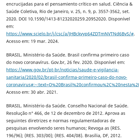
encrucijadas para el pensamiento crítico en salud. Ciência &
Saúde Coletiva, Rio de Janeiro, v. 25, n. 9, p. 3557-3562, set.
2020. DOI 10.1590/1413-81232020259.20952020. Disponível
em:
https://www.scielo.br/j/csc/a/JHBckvyp64ZDTmNVTNd6BvS/#
.
Acesso em: 19 mar. 2024.
BRASIL. Ministério da Saúde. Brasil confirma primeiro caso
do novo coronavírus. Gov.br, 26 fev. 2020. Disponível em:
https://www.gov.br/pt-br/noticias/saude-e-vigilancia-
sanitaria/2020/02/brasil-confirma-primeiro-caso-do-novo-
coronavirus#:~:text=O%20Brasil%20confirmou%2C%20nesta
Acesso em: 30 abr. 2021.
BRASIL. Ministério da Saúde. Conselho Nacional de Saúde.
Resolução n° 466, de 12 de dezembro de 2012. Aprova as
seguintes diretrizes e normas regulamentadoras de
pesquisas envolvendo seres humanos; Revoga as (RES.
196/96); (RES. 303/00); (RES. 404/08). Brasília, DF, 2012.