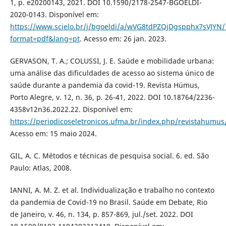
1, p. e20200143, 2021. DOI 10.1590/2178-2547-BGOELDI-
2020-0143. Disponível em:
https://www.scielo.br/j/bgoeldi/a/wVG8tdPZQjDgspphx7sVJYN/
format=pdf&lang=pt
. Acesso em: 26 jan. 2023.
GERVASON, T. A.; COLUSSI, J. E. Saúde e mobilidade urbana:
uma análise das dificuldades de acesso ao sistema único de
saúde durante a pandemia da covid-19. Revista Húmus,
Porto Alegre, v. 12, n. 36, p. 26-41, 2022. DOI 10.18764/2236-
4358v12n36.2022.22. Disponível em:
https://periodicoseletronicos.ufma.br/index.php/revistahumus
Acesso em: 15 maio 2024.
GIL, A. C. Métodos e técnicas de pesquisa social. 6. ed. São
Paulo: Atlas, 2008.
IANNI, A. M. Z. et al. Individualização e trabalho no contexto
da pandemia de Covid-19 no Brasil. Saúde em Debate, Rio
de Janeiro, v. 46, n. 134, p. 857-869, jul./set. 2022. DOI