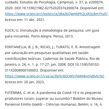
cuidado. Estudos de Psicologia, Campinas, v. 37, p. e200074,
2020. DOI 10.1590/1982-0275202037e200074. Disponível em:
https://www.scielo.br/j/estpsi/a/dkxZ6QwHRPhZLsR3z8m7hvF/
.
Acesso em: 11 abr. 2021.
FLICK, U. Introdução à metodologia de pesquisa: um guia
para iniciantes. Porto Alegre: Penso, 2013.
FONTANELLA, B. J. B.; RICAS, J.; TURATO, E. R. Amostragem
por saturação em pesquisas qualitativas em saúde:
contribuições teóricas. Cadernos de Saúde Pública, Rio de
Janeiro, v. 24, n. 1. p. 17-27, jan. 2008. DOI 10.1590/S0102-
311X2008000100003. Disponível em:
https://www.scielo.br/j/csp/a/Zbfsr8DcW5YNWVkymVByhrN/
.
Acesso em: 20 jan. 2023.
FUTEMMA, C. et al. A pandemia da Covid-19 e os pequenos
produtores rurais: superar ou sucumbir? Boletim do Museu
Paraense Emílio Goeldi – Ciências Humanas, Belém, v. 16, n.