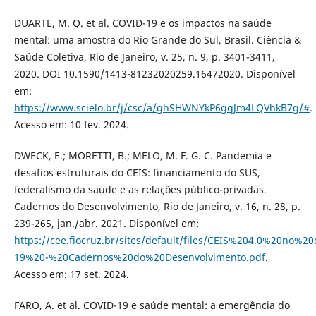
DUARTE, M. Q. et al. COVID-19 e os impactos na saúde
mental: uma amostra do Rio Grande do Sul, Brasil. Ciência &
Saúde Coletiva, Rio de Janeiro, v. 25, n. 9, p. 3401-3411,
2020. DOI 10.1590/1413-81232020259.16472020. Disponível
em:
https://www.scielo.br/j/csc/a/ghSHWNYkP6gqJm4LQVhkB7g/#
.
Acesso em: 10 fev. 2024.
DWECK, E.; MORETTI, B.; MELO, M. F. G. C. Pandemia e
desafios estruturais do CEIS: financiamento do SUS,
federalismo da saúde e as relações público-privadas.
Cadernos do Desenvolvimento, Rio de Janeiro, v. 16, n. 28, p.
239-265, jan./abr. 2021. Disponível em:
https://cee.fiocruz.br/sites/default/files/CEIS%204.0%20no%
19%20-%20Cadernos%20do%20Desenvolvimento.pdf
.
Acesso em: 17 set. 2024.
FARO, A. et al. COVID-19 e saúde mental: a emergência do