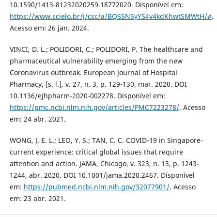
10.1590/1413-81232020259.18772020. Disponível em:
https://www.scielo.br/j/csc/a/BQS5NSyYS4v4kdKhwtSMWtH/#
.
Acesso em: 26 jan. 2024.
VINCI, D. L.; POLIDORI, C.; POLIDORI, P. The healthcare and
pharmaceutical vulnerability emerging from the new
Coronavirus outbreak. European Journal of Hospital
Pharmacy, [s. l.], v. 27, n. 3, p. 129-130, mar. 2020. DOI
10.1136/ejhpharm-2020-002278. Disponível em:
https://pmc.ncbi.nlm.nih.gov/articles/PMC7223278/
. Acesso
em: 24 abr. 2021.
WONG, J. E. L.; LEO, Y. S.; TAN, C. C. COVID-19 in Singapore-
current experience: critical global issues that require
attention and action. JAMA, Chicago, v. 323, n. 13, p. 1243-
1244, abr. 2020. DOI 10.1001/jama.2020.2467. Disponível
em:
https://pubmed.ncbi.nlm.nih.gov/32077901/
. Acesso
em: 23 abr. 2021.