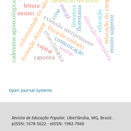
educação do campo
colonialidade do saber
defesa do território
cadernetas agroecológicas
leitura
mangá
literatura
florestania
crise
educação
ensino
extensão sentipensante
educação libertadora
ensino superior
formação docente
Ética do cuidado
crise climática
comunicação
capital
lendas
capoeira
Open Journal Systems
Revista de Educação Popular
, Uberlândia, MG, Brasil.
pISSN: 1678-5622 - eISSN: 1982-7660