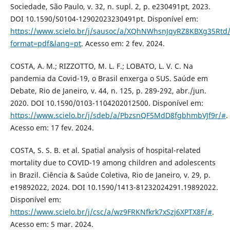
Sociedade, São Paulo, v. 32, n. supl. 2, p. e230491pt, 2023.
DOI 10.1590/S0104-12902023230491pt. Disponível em:
https://www.scielo.br/j/sausoc/a/XQhNWhsnJqyRZ8KBXg35Rtd
format=pdf&lang=pt
. Acesso em: 2 fev. 2024.
COSTA, A. M.; RIZZOTTO, M. L. F.; LOBATO, L. V. C. Na
pandemia da Covid-19, o Brasil enxerga o SUS. Saúde em
Debate, Rio de Janeiro, v. 44, n. 125, p. 289-292, abr./jun.
2020. DOI 10.1590/0103-1104202012500. Disponível em:
https://www.scielo.br/j/sdeb/a/PbzsnQF5MdD8fgbhmbVJf9r/#
.
Acesso em: 17 fev. 2024.
COSTA, S. S. B. et al. Spatial analysis of hospital-related
mortality due to COVID-19 among children and adolescents
in Brazil. Ciência & Saúde Coletiva, Rio de Janeiro, v. 29, p.
e19892022, 2024. DOI 10.1590/1413-81232024291.19892022.
Disponível em:
https://www.scielo.br/j/csc/a/wz9FRKNfkrk7xSzj6XPTX8F/#
.
Acesso em: 5 mar. 2024.