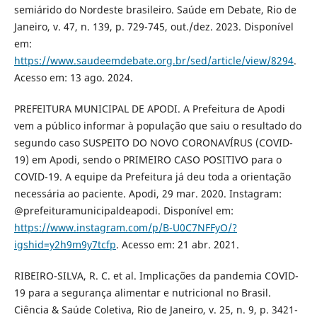
semiárido do Nordeste brasileiro. Saúde em Debate, Rio de
Janeiro, v. 47, n. 139, p. 729-745, out./dez. 2023. Disponível
em:
https://www.saudeemdebate.org.br/sed/article/view/8294
.
Acesso em: 13 ago. 2024.
PREFEITURA MUNICIPAL DE APODI. A Prefeitura de Apodi
vem a público informar à população que saiu o resultado do
segundo caso SUSPEITO DO NOVO CORONAVÍRUS (COVID-
19) em Apodi, sendo o PRIMEIRO CASO POSITIVO para o
COVID-19. A equipe da Prefeitura já deu toda a orientação
necessária ao paciente. Apodi, 29 mar. 2020. Instagram:
@prefeituramunicipaldeapodi. Disponível em:
https://www.instagram.com/p/B-U0C7NFFyO/?
igshid=y2h9m9y7tcfp
. Acesso em: 21 abr. 2021.
RIBEIRO-SILVA, R. C. et al. Implicações da pandemia COVID-
19 para a segurança alimentar e nutricional no Brasil.
Ciência & Saúde Coletiva, Rio de Janeiro, v. 25, n. 9, p. 3421-