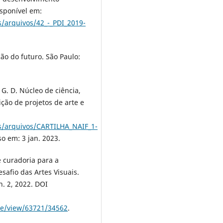
isponível em:
/arquivos/42_-_PDI_2019-
ão do futuro. São Paulo:
G. D. Núcleo de ciência,
ição de projetos de arte e
s/arquivos/CARTILHA_NAIF_1-
so em: 3 jan. 2023.
e curadoria para a
safio das Artes Visuais.
n. 2, 2022. DOI
cle/view/63721/34562
.