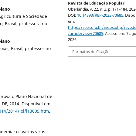
Revista de Educação Popular
,
oiano
Uberlândia, v. 22, n. 3, p. 171–184, 202
DOI:
10.14393/REP-2023-70685
. Dispo
Agricultura e Sociedade
em:
o, Brasil; professora no
https://seer.ufu.br/index.php/reve
/article/view/70685
. Acesso em: 7 ago
2026.
oiano
iás, Brasil; professor no
Formatos de Citação
Aprova o Plano Nacional de
, DF, 2014. Disponível em:
2014/2014/lei/l13005.htm
.
demia: os vários vírus