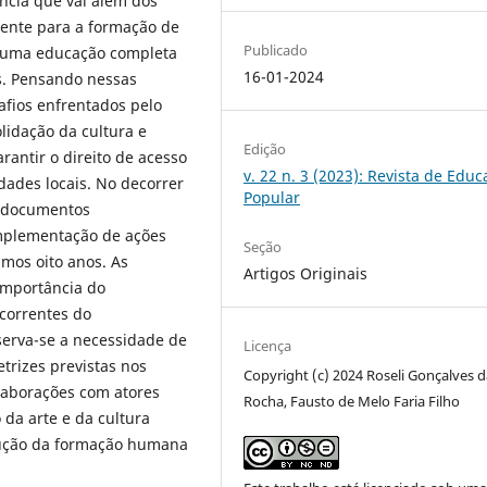
ncia que vai além dos
amente para a formação de
Publicado
o uma educação completa
16-01-2024
s. Pensando nessas
safios enfrentados pelo
olidação da cultura e
Edição
rantir o direito de acesso
v. 22 n. 3 (2023): Revista de Edu
dades locais. No decorrer
Popular
s documentos
implementação de ações
Seção
imos oito anos. As
Artigos Originais
importância do
ecorrentes do
serva-se a necessidade de
Licença
trizes previstas nos
Copyright (c) 2024 Roseli Gonçalves d
laborações com atores
Rocha, Fausto de Melo Faria Filho
 da arte e da cultura
ução da formação humana