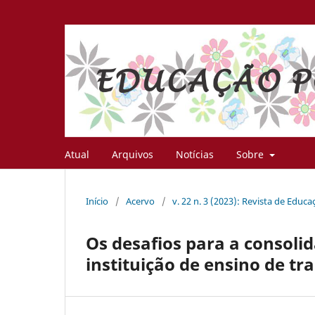
Atual
Arquivos
Notícias
Sobre
Início
/
Acervo
/
v. 22 n. 3 (2023): Revista de Educ
Os desafios para a consoli
instituição de ensino de tr