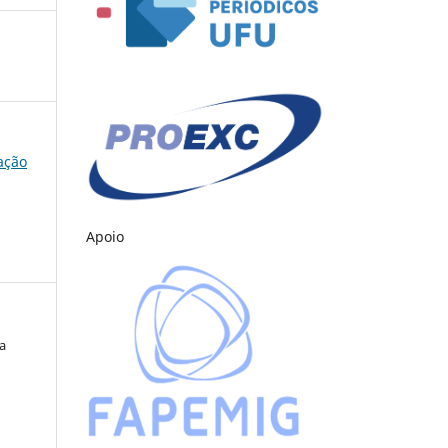
cação
Apoio
a