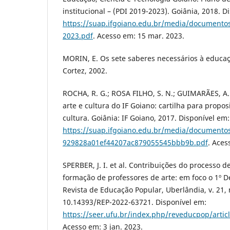
institucional – (PDI 2019-2023). Goiânia, 2018. D
https://suap.ifgoiano.edu.br/media/documentos
2023.pdf
. Acesso em: 15 mar. 2023.
MORIN, E. Os sete saberes necessários à educaç
Cortez, 2002.
ROCHA, R. G.; ROSA FILHO, S. N.; GUIMARÃES, A. 
arte e cultura do IF Goiano: cartilha para propos
cultura. Goiânia: IF Goiano, 2017. Disponível em:
https://suap.ifgoiano.edu.br/media/documento
929828a01ef44207ac879055545bbb9b.pdf
. Aces
SPERBER, J. I. et al. Contribuições do processo d
formação de professores de arte: em foco o 1º De
Revista de Educação Popular, Uberlândia, v. 21, 
10.14393/REP-2022-63721. Disponível em:
https://seer.ufu.br/index.php/reveducpop/arti
Acesso em: 3 jan. 2023.