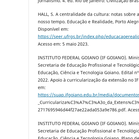
jornalismo. 4. ed. Rio de Janeiro: Civilização Bras
HALL, S. A centralidade da cultura: notas sobre 
nosso tempo. Educação e Realidade, Porto Alegre,
Disponível em:
https://seer.ufrgs.br/index.php/educacaoereali
Acesso em: 5 maio 2023.
INSTITUTO FEDERAL GOIANO (IF GOIANO). Minis
Secretaria de Educação Profissional e Tecnológic
Educação, Ciência e Tecnologia Goiano. Edital nº
2022. Apoio à curricularização da extensão no IF
em:
https://suap.ifgoiano.edu.br/media/documentos
_Curriculariza%C3%A7%C3%A3o_da_Extens%C3
2717695946d44f27ae22ada053a9e786.pdf. Acess
INSTITUTO FEDERAL GOIANO (IF GOIANO). Minis
Secretaria de Educação Profissional e Tecnológic
Educação, Ciência e Tecnologia Goiano. Plano d