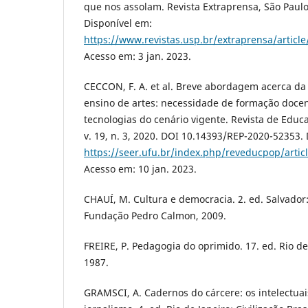
que nos assolam. Revista Extraprensa, São Paulo, 
Disponível em:
https://www.revistas.usp.br/extraprensa/articl
Acesso em: 3 jan. 2023.
CECCON, F. A. et al. Breve abordagem acerca da t
ensino de artes: necessidade de formação docen
tecnologias do cenário vigente. Revista de Educ
v. 19, n. 3, 2020. DOI 10.14393/REP-2020-52353.
https://seer.ufu.br/index.php/reveducpop/arti
Acesso em: 10 jan. 2023.
CHAUÍ, M. Cultura e democracia. 2. ed. Salvador:
Fundação Pedro Calmon, 2009.
FREIRE, P. Pedagogia do oprimido. 17. ed. Rio de 
1987.
GRAMSCI, A. Cadernos do cárcere: os intelectuais