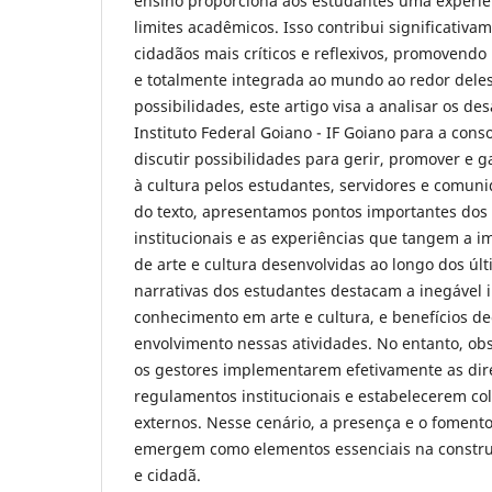
ensino proporciona aos estudantes uma experiê
limites acadêmicos. Isso contribui significativ
cidadãos mais críticos e reflexivos, promovend
e totalmente integrada ao mundo ao redor dele
possibilidades, este artigo visa a analisar os de
Instituto Federal Goiano - IF Goiano para a cons
discutir possibilidades para gerir, promover e ga
à cultura pelos estudantes, servidores e comuni
do texto, apresentamos pontos importantes do
institucionais e as experiências que tangem a 
de arte e cultura desenvolvidas ao longo dos últ
narrativas dos estudantes destacam a inegável 
conhecimento em arte e cultura, e benefícios d
envolvimento nessas atividades. No entanto, ob
os gestores implementarem efetivamente as dire
regulamentos institucionais e estabelecerem co
externos. Nesse cenário, a presença e o fomento
emergem como elementos essenciais na constr
e cidadã.