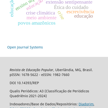
ensino superior
extensão sentipensante
Ética do cuidado
escrevivência
crise
crise climática
educação
meio ambiente
povos amazônicos
Open Journal Systems
Revista de Educação Popular
, Uberlândia, MG, Brasil.
pISSN: 1678-5622 - eISSN: 1982-7660
DOI 10.14393/REP
Qualis Periódicos: A3 (Classificação de Periódicos
Quadriênio 2021-2024)
Indexadores/Base de Dados/Repositórios:
Diadorim
,