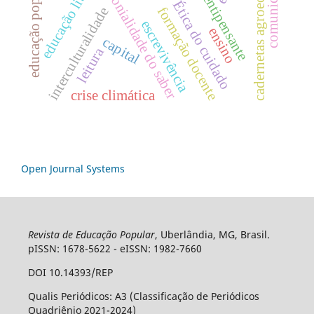
extensão sentipensante
educação libertadora
cadernetas agroecológicas
comunicação
educação popular
colonialidade do saber
Ética do cuidado
interculturalidade
formação docente
escrevivência
ensino
capital
leitura
crise climática
Open Journal Systems
Revista de Educação Popular
, Uberlândia, MG, Brasil.
pISSN: 1678-5622 - eISSN: 1982-7660
DOI 10.14393/REP
Qualis Periódicos: A3 (Classificação de Periódicos
Quadriênio 2021-2024)