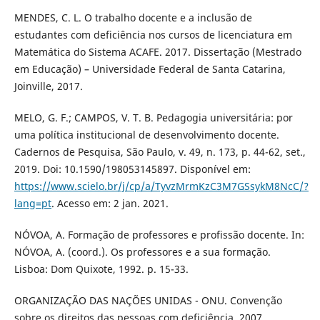
MENDES, C. L. O trabalho docente e a inclusão de
estudantes com deficiência nos cursos de licenciatura em
Matemática do Sistema ACAFE. 2017. Dissertação (Mestrado
em Educação) – Universidade Federal de Santa Catarina,
Joinville, 2017.
MELO, G. F.; CAMPOS, V. T. B. Pedagogia universitária: por
uma política institucional de desenvolvimento docente.
Cadernos de Pesquisa, São Paulo, v. 49, n. 173, p. 44-62, set.,
2019. Doi: 10.1590/198053145897. Disponível em:
https://www.scielo.br/j/cp/a/TyvzMrmKzC3M7GSsykM8NcC/?
lang=pt
. Acesso em: 2 jan. 2021.
NÓVOA, A. Formação de professores e profissão docente. In:
NÓVOA, A. (coord.). Os professores e a sua formação.
Lisboa: Dom Quixote, 1992. p. 15-33.
ORGANIZAÇÃO DAS NAÇÕES UNIDAS - ONU. Convenção
sobre os direitos das pessoas com deficiência. 2007.