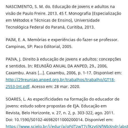
NASCIMENTO, S. M. do. Educação de jovens e adultos na
visão de Paulo Freire. 2013. 45 f. Monografia (Especialização
em Métodos e Técnicas de Ensino), Universidade
Tecnológica Federal do Paraná, Curitiba, 2013.
PAIM, E. A. Memórias e experiências do fazer-se professor.
Campinas, SP: Paco Editorial, 2005.
PAIVA, J. Direito à educação de jovens e adultos: concepções
e sentidos. In: REUNIÃO ANUAL DA ANPED, 29., 2006,
Caxambu. Anais [...]. Caxambu, 2006, p. 1-17. Disponível em:
http://29reuniao.anped.org.br/trabalhos/trabalho/GT18-
2553-Int.pdf
. Acesso em: 28 mar. 2020.
SOARES, L. As especificidades na formação do educador de
jovens: estudo sobre propostas de EJA. Educação em
Revista, Belo Horizonte, v. 27, n. 2, p. 303-322, ago. 2011.
Doi: 10.1590/S0102-46982011000200014. Disponível em:
https://www.scielo.br/j/edur/a/qFdTzwT7cfKzvtjNfWbXndr/abst