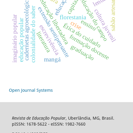
educação
sabão artesanal
lendas
cadernetas agroecológicas
educação do campo
educação libertadora
capital
extensão sentipensante
colonialidade do saber
cultura juvenil
florestania
imaginário popular
educação popular
ensino
crise
Ética do cuidado
escrevivência
literatura
formação docente
graduação
mangá
Open Journal Systems
Revista de Educação Popular
, Uberlândia, MG, Brasil.
pISSN: 1678-5622 - eISSN: 1982-7660