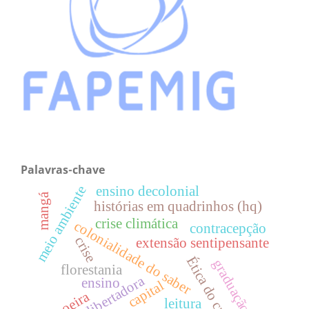
Palavras-chave
meio ambiente
ensino decolonial
mangá
histórias em quadrinhos (hq)
crise climática
colonialidade do saber
contracepção
crise
extensão sentipensante
Ética do cuidado
graduação
florestania
ensino
capital
capoeira
leitura