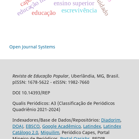
educação libertadora
ensino superior
escrevivência
educação
Open Journal Systems
Revista de Educação Popular
, Uberlândia, MG, Brasil.
pISSN: 1678-5622 - eISSN: 1982-7660
DOI 10.14393/REP
Qualis Periódicos: A3 (Classificação de Periódicos
Quadriênio 2021-2024)
Indexadores/Base de Dados/Repositórios:
Diadorim
,
DOAJ
,
EBSCO
,
Google Acadêmico
,
Latindex
,
Latindex
Catálogo 2.0
,
Miguilim
, Periódico Capes, Portal
Mineiro de Periódicos,
Portal Oasisbr
, REDIB.