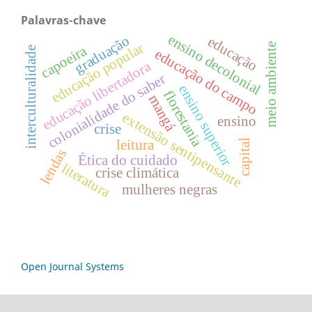
Palavras-chave
ensino decolonial
graduação
educação
educação popular
meio ambiente
capoeira
interculturalidade
educação do campo
educação libertadora
colonialidade do saber
ensino superior
florestania
mangá
extensão sentipensante
ensino
crise
leitura
capital
lendas
Ética do cuidado
literatura
crise climática
mulheres negras
Open Journal Systems