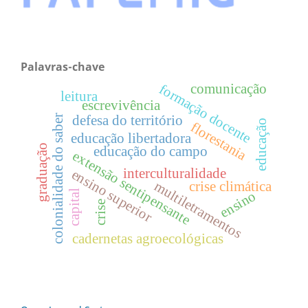
Palavras-chave
formação docente
comunicação
leitura
escrevivência
defesa do território
colonialidade do saber
educação
florestania
educação libertadora
graduação
educação do campo
extensão sentipensante
interculturalidade
ensino superior
crise climática
multiletramentos
capital
ensino
crise
cadernetas agroecológicas