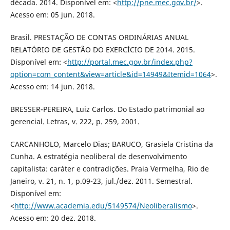
década. 2014. Disponível em: <
http://pne.mec.gov.br/
>.
Acesso em: 05 jun. 2018.
Brasil. PRESTAÇÃO DE CONTAS ORDINÁRIAS ANUAL
RELATÓRIO DE GESTÃO DO EXERCÍCIO DE 2014. 2015.
Disponível em: <
http://portal.mec.gov.br/index.php?
option=com_content&view=article&id=14949&Itemid=1064
>.
Acesso em: 14 jun. 2018.
BRESSER-PEREIRA, Luiz Carlos. Do Estado patrimonial ao
gerencial. Letras, v. 222, p. 259, 2001.
CARCANHOLO, Marcelo Dias; BARUCO, Grasiela Cristina da
Cunha. A estratégia neoliberal de desenvolvimento
capitalista: caráter e contradições. Praia Vermelha, Rio de
Janeiro, v. 21, n. 1, p.09-23, jul./dez. 2011. Semestral.
Disponível em:
<
http://www.academia.edu/5149574/Neoliberalismo
>.
Acesso em: 20 dez. 2018.