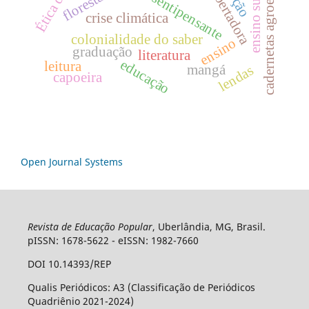
cadernetas agroecológicas
ensino superior
extensão sentipensante
florestania
crise climática
colonialidade do saber
ensino
graduação
literatura
educação
leitura
mangá
lendas
capoeira
Open Journal Systems
Revista de Educação Popular
, Uberlândia, MG, Brasil.
pISSN: 1678-5622 - eISSN: 1982-7660
DOI 10.14393/REP
Qualis Periódicos: A3 (Classificação de Periódicos
Quadriênio 2021-2024)