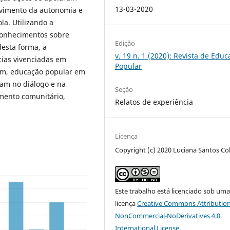
13-03-2020
lvimento da autonomia e
la. Utilizando a
 conhecimentos sobre
Edição
desta forma, a
v. 19 n. 1 (2020): Revista de Edu
ias vivenciadas em
Popular
sim, educação popular em
ram no diálogo e na
Seção
mento comunitário,
Relatos de experiência
Licença
Copyright (c) 2020 Luciana Santos Col
Este trabalho está licenciado sob um
licença
Creative Commons Attribution
NonCommercial-NoDerivatives 4.0
International License
.