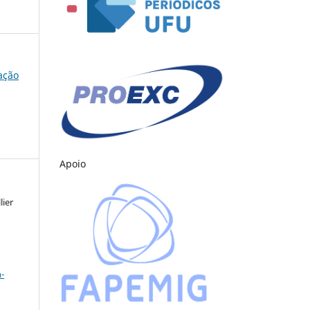
cação
Apoio
lier
a
-