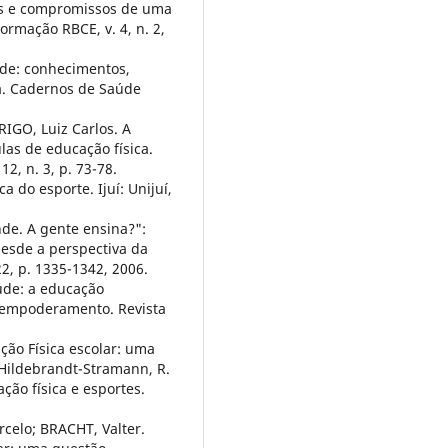
ios e compromissos de uma
ormação RBCE, v. 4, n. 2,
úde: conhecimentos,
a. Cadernos de Saúde
IGO, Luiz Carlos. A
las de educação física.
12, n. 3, p. 73-78.
 do esporte. Ijuí: Unijuí,
de. A gente ensina?":
esde a perspectiva da
2, p. 1335-1342, 2006.
úde: a educação
 empoderamento. Revista
ção Física escolar: uma
 Hildebrandt-Stramann, R.
ção física e esportes.
celo; BRACHT, Valter.