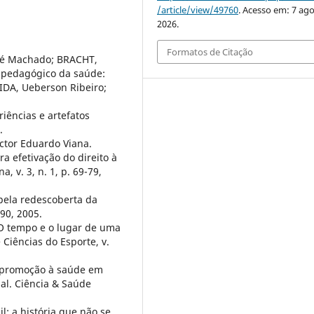
/article/view/49760
. Acesso em: 7 ago
2026.
Formatos de Citação
osé Machado; BRACHT,
co-pedagógico da saúde:
IDA, Ueberson Ribeiro;
riências e artefatos
.
ctor Eduardo Viana.
a efetivação do direito à
, v. 3, n. 1, p. 69-79,
 pela redescoberta da
 90, 2005.
O tempo e o lugar de uma
 Ciências do Esporte, v.
 promoção à saúde em
al. Ciência & Saúde
l: a história que não se