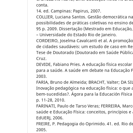
conta.
14. ed. Campinas: Papirus, 2007.
COLLIER, Luciana Santos. Gestão democrática na
possibilidades de práticas coletivas no ensino d
95 p. 2009. Dissertação (Mestrado em Educação
– Universidade do Estado Rio de Janeiro.
CORDEIRO, Joselma Cavalcanti et al. A promoção
de cidades saudáveis: um estudo de caso em Re
Tese de Doutorado (Doutorado em Saúde Públic
Cruz.
DEVIDE, Fabiano Pries. A educação física escola
para a saúde. A saúde em debate na Educação Fís
2003.
FARIA, Bruno de Almeida; BRACHT, Valter; DA S
Inovação pedagógica na educação física: o que 
bem-sucedidas?. Ágora para la Educación Física y 
p. 11-28, 2010.
FARINATI, Paulo de Tarso Veras; FERREIRA, Mar
saúde e Educação Física: conceitos, princípios e 
EdUERJ, 2006.
FREIRE, P. Pedagogia do Oprimido. 41. ed. Rio de
2005.