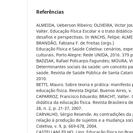
Referências
ALMEIDA, Ueberson Ribeiro; OLIVEIRA, Victor J
Valter. Educação Física Escolar e o trato didáti
desafios e perspectivas. In WACHS, Felipe; ALME
BRANDÃO, Fabiana F. de Freitas (orgs.)
Educação Física e Saúde Coletiva: cenários, expe
culturais. Porto Alegre: Rede UNIDA, 2016. 379 p
BADZIAK, Rafael Policarpo Fagundes; MOURA, Vi
Determinantes sociais da saúde: um conceito par
saúde. Revista de Saúde Pública de Santa Catarina
2010.
BETTI, Mauro. Sobre teoria e prática: manifesto
educação física. Revista Digital. Buenos Aires, v.
CAPARROZ, Francisco Eduardo; BRACHT, Valter. 
didática da educação física. Revista Brasileira de
28, n. 2, p. 21-37, 2007.
CARVALHO, Sérgio Resende. As contradições da
relação à produção de sujeitos e a mudança soci
Coletiva, v. 9, p. 669-678, 2004.
CASTELLANI FILHO, Lino. Educação física no Brasi