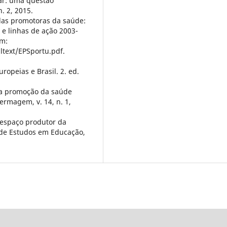
ar: uma questão
. 2, 2015.
s promotoras da saúde:
s e linhas de ação 2003-
em:
ltext/EPSportu.pdf.
ropeias e Brasil. 2. ed.
 a promoção da saúde
ermagem, v. 14, n. 1,
 espaço produtor da
 de Estudos em Educação,