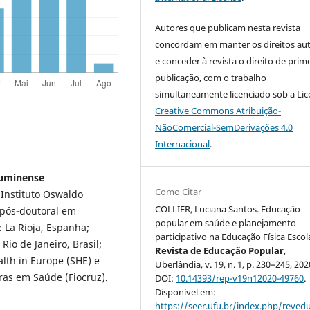
Autores que publicam nesta revista
concordam em manter os direitos aut
e conceder à revista o direito de prim
publicação, com o trabalho
simultaneamente licenciado sob a Li
Creative Commons Atribuição-
NãoComercial-SemDerivações 4.0
Internacional
.
Fluminense
Como Citar
Instituto Oswaldo
COLLIER, Luciana Santos. Educação
o pós-doutoral em
popular em saúde e planejamento
 La Rioja, Espanha;
participativo na Educação Física Escol
Rio de Janeiro, Brasil;
Revista de Educação Popular
,
lth in Europe (SHE) e
Uberlândia, v. 19, n. 1, p. 230–245, 202
ras em Saúde (Fiocruz).
DOI:
10.14393/rep-v19n12020-49760
.
Disponível em:
https://seer.ufu.br/index.php/reve