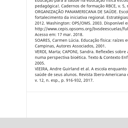
Educação para a saúde na educação física escol
pedagógica!. Cadernos de formação RBCE, v. 5, n
ORGANIZAÇÃO PANAMERICANA DE SAÚDE. Escola
fortalecimento da iniciativa regional. Estratégia
2012. Washington: OPS/OMS. 2003. Disponível 
http://www.cepis.opsoms.org/bvsdeescuelas/ful
Acesso em: 17 mar. 2018.
SOARES, Carmen Lúcia. Educação física: raízes eu
Campinas, Autores Associados, 2001.
VERDI, Marta; CAPONI, Sandra. Reflexões sobre
numa perspectiva bioética. Texto & Contexto Enf
2005.
VIEIRA, Andre Guirland et al. A escola enquanto
saúde de seus alunos. Revista Ibero-Americana
v. 12, n. esp., p. 916-932, 2017.