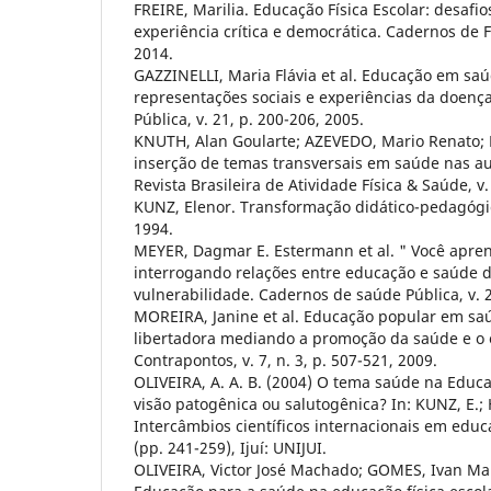
FREIRE, Marilia. Educação Física Escolar: desaf
experiência crítica e democrática. Cadernos de F
2014.
GAZZINELLI, Maria Flávia et al. Educação em sa
representações sociais e experiências da doenç
Pública, v. 21, p. 200-206, 2005.
KNUTH, Alan Goularte; AZEVEDO, Mario Renato; R
inserção de temas transversais em saúde nas au
Revista Brasileira de Atividade Física & Saúde, v. 
KUNZ, Elenor. Transformação didático-pedagógica
1994.
MEYER, Dagmar E. Estermann et al. " Você apren
interrogando relações entre educação e saúde d
vulnerabilidade. Cadernos de saúde Pública, v. 2
MOREIRA, Janine et al. Educação popular em sa
libertadora mediando a promoção da saúde e o
Contrapontos, v. 7, n. 3, p. 507-521, 2009.
OLIVEIRA, A. A. B. (2004) O tema saúde na Educa
visão patogênica ou salutogênica? In: KUNZ, E.;
Intercâmbios científicos internacionais em educa
(pp. 241-259), Ijuí: UNIJUI.
OLIVEIRA, Victor José Machado; GOMES, Ivan Mar