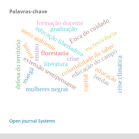
Palavras-chave
Ética do cuidado
formação docente
educação libertadora
graduação
meio ambiente
escrevivência
defesa do território
leitura
colonialidade do saber
ensino
educação do campo
florestania
extensão sentipensante
crise climática
crise
literatura
educação
mangá
lendas
capital
mulheres negras
Open Journal Systems