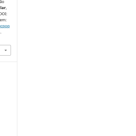
ção
lar
,
 DOI:
 em:
ducpop
.