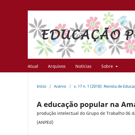
Atual
Arquivos
Notícias
Sobre
Início
/
Acervo
/
v. 17 n. 1 (2018): Revista de Educ
A educação popular na Am
produção intelectual do Grupo de Trabalho 06 
(ANPEd)