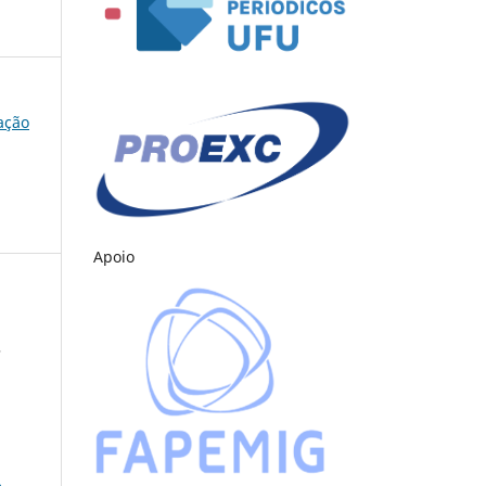
cação
Apoio
,
a