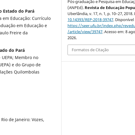
Pós-graduação e Pesquisa em Educa
(ANPEd).
Revista de Educação Popu
do Estado do Pará
Uberlândia, v. 17, n. 1, p. 10–27, 2018.
a em Educação: Currículo
10.14393/REP-2018-39747
. Disponível
raduação em Educação e
https://seer.ufu.br/index.php/reve
/article/view/39747
. Acesso em: 8 ago
ulo Freire da
2026.
Formatos de Citação
tado do Pará
 - UEPA; Membro no
 UEPA) e do Grupo de
ulações Quilombolas
Rio de Janeiro: Vozes,