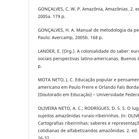
GONÇALVES, C. W. P. Amazônia, Amazônias. 2. ed
2005a. 179 p.
GONÇALVES, H. A. Manual de metodologia da pesq
Paulo: Avercamp, 2005b. 168 p.
LANDER, E. (Org.). A colonialidade do saber: eur
sociais perspectivas latino-americanas. Buenos 
p.
MOTA NETO, J. C. Educação popular e pensament
americano em Paulo Freire e Orlando Fals Borda.
(Doutorado em Educação) – Universidade Federal
OLIVEIRA NETO, A. C.; RODRIGUES, D. S. S. O lug
sujeitos amazônidas rurais-ribeirinhos. In: OLIVEI
Cartografias ribeirinhas: saberes e representaçõ
cotidianas de alfabetizandos amazônidas. 2. ed.
26-32.