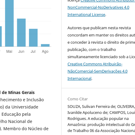
licença
Creative Commons Attribution
NonCommercial-NoDerivatives 4.0
International License
.
Autores que publicam nesta revista
concordam em manter os direitos aut
e conceder à revista o direito de prim
publicação, com o trabalho
simultaneamente licenciado sob a Li
Creative Commons Atribuição-
NãoComercial-SemDerivações 4.0
Internacional
.
l de Minas Gerais
Como Citar
hecimento e Inclusão
SOUZA, Sulivan Ferreira de; OLIVEIRA
o) da Universidade
Ivanilde Apoluceno de; CAMPOS, Lou
m Educação pela
Rodrigues. A educação popular na
elho Nacional de
Amazônia: produção intelectual do G
q). Membro do Núcleo de
de Trabalho 06 da Associação Naciona