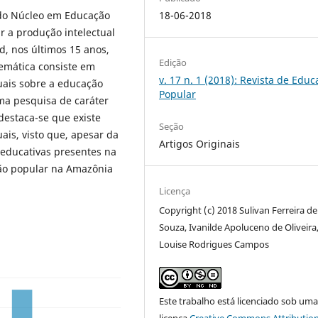
 do Núcleo em Educação
18-06-2018
r a produção intelectual
, nos últimos 15 anos,
Edição
emática consiste em
v. 17 n. 1 (2018): Revista de Edu
uais sobre a educação
Popular
ma pesquisa de caráter
destaca-se que existe
Seção
ais, visto que, apesar da
Artigos Originais
s educativas presentes na
ão popular na Amazônia
Licença
Copyright (c) 2018 Sulivan Ferreira de
Souza, Ivanilde Apoluceno de Oliveira
Louise Rodrigues Campos
Este trabalho está licenciado sob um