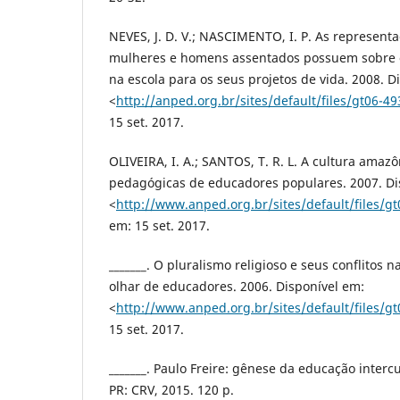
NEVES, J. D. V.; NASCIMENTO, I. P. As representa
mulheres e homens assentados possuem sobre 
na escola para os seus projetos de vida. 2008. D
<
http://anped.org.br/sites/default/files/gt06-49
15 set. 2017.
OLIVEIRA, I. A.; SANTOS, T. R. L. A cultura amaz
pedagógicas de educadores populares. 2007. Di
<
http://www.anped.org.br/sites/default/files/gt
em: 15 set. 2017.
_______. O pluralismo religioso e seus conflitos 
olhar de educadores. 2006. Disponível em:
<
http://www.anped.org.br/sites/default/files/g
15 set. 2017.
_______. Paulo Freire: gênese da educação intercul
PR: CRV, 2015. 120 p.