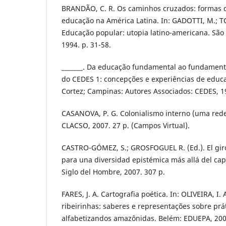
BRANDÃO, C. R. Os caminhos cruzados: formas d
educação na América Latina. In: GADOTTI, M.; TO
Educação popular: utopia latino-americana. São 
1994. p. 31-58.
_______. Da educação fundamental ao fundament
do CEDES 1: concepções e experiências de educa
Cortez; Campinas: Autores Associados: CEDES, 1
CASANOVA, P. G. Colonialismo interno (uma rede
CLACSO, 2007. 27 p. (Campos Virtual).
CASTRO-GÓMEZ, S.; GROSFOGUEL R. (Ed.). El giro
para una diversidad epistémica más allá del cap
Siglo del Hombre, 2007. 307 p.
FARES, J. A. Cartografia poética. In: OLIVEIRA, I. 
ribeirinhas: saberes e representações sobre prát
alfabetizandos amazônidas. Belém: EDUEPA, 2008