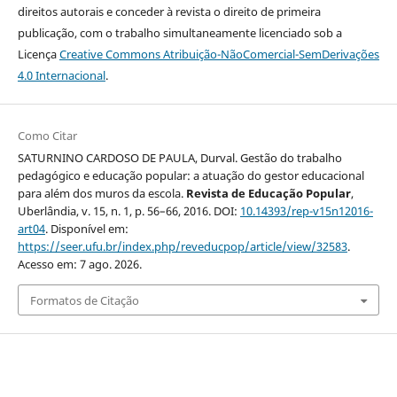
direitos autorais e conceder à revista o direito de primeira
publicação, com o trabalho simultaneamente licenciado sob a
Licença
Creative Commons Atribuição-NãoComercial-SemDerivações
4.0 Internacional
.
Como Citar
SATURNINO CARDOSO DE PAULA, Durval. Gestão do trabalho
pedagógico e educação popular: a atuação do gestor educacional
para além dos muros da escola.
Revista de Educação Popular
,
Uberlândia, v. 15, n. 1, p. 56–66, 2016. DOI:
10.14393/rep-v15n12016-
art04
. Disponível em:
https://seer.ufu.br/index.php/reveducpop/article/view/32583
.
Acesso em: 7 ago. 2026.
Formatos de Citação