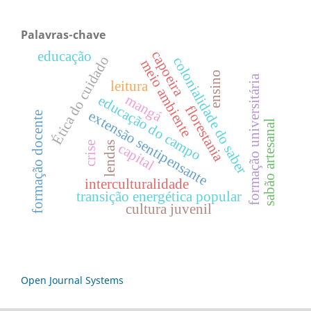
Palavras-chave
capoeira
educação
Ética do cuidado
colonialidade do saber
meio ambiente
ensino
formação universitária
leitura
mangá
educação do campo
florestania
extensão sentipensante
formação docente
sabão artesanal
crise
lendas
capital
interculturalidade
transição energética popular
cultura juvenil
Open Journal Systems