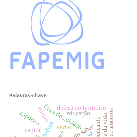
Palavras-chave
Ética do cuidado
defesa do território
ensino
multiletramentos
capoeira
educação
economia da vida
lendas
capital
crise