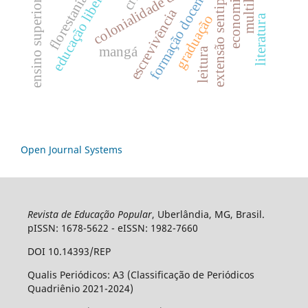
extensão sentipensante
educação libertadora
colonialidade do saber
formação docente
florestania
ensino superior
escrevivência
graduação
literatura
mangá
leitura
Open Journal Systems
Revista de Educação Popular
, Uberlândia, MG, Brasil.
pISSN: 1678-5622 - eISSN: 1982-7660
DOI 10.14393/REP
Qualis Periódicos: A3 (Classificação de Periódicos
Quadriênio 2021-2024)