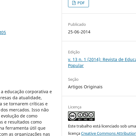
PDF
Publicado
25-06-2014
t05
Edição
v. 13 n. 1 (2014): Revista de Edu
Popular
Seção
Artigos Originais
 a educação corporativa e
resas da atualidade,
 se tornarem críticas e
Licença
 dos mercados. Isso não
à evolução de como
as e resultados como
Este trabalho está licenciado sob um
ma ferramenta útil que
licença
Creative Commons Attribution
 com as organizações nas