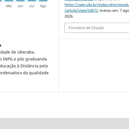
https://seer.ufu.br/index.php/reve
/article/view/24672
. Acesso em: 7 ago
2026.
Formatos de Citação
a
idade de Uberaba.
lo INPG e pós graduanda
ucação à Distância pela
oordenadora da qualidade