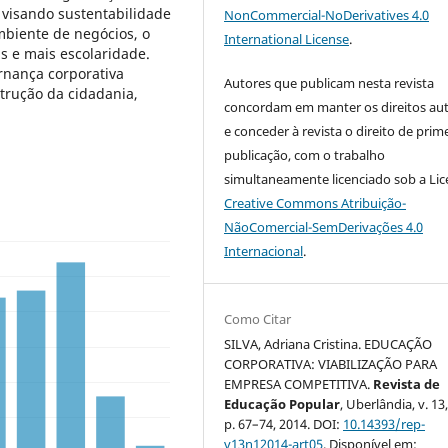
 visando sustentabilidade
NonCommercial-NoDerivatives 4.0
biente de negócios, o
International License
.
s e mais escolaridade.
ernança corporativa
Autores que publicam nesta revista
trução da cidadania,
concordam em manter os direitos aut
e conceder à revista o direito de prim
publicação, com o trabalho
simultaneamente licenciado sob a Li
Creative Commons Atribuição-
NãoComercial-SemDerivações 4.0
Internacional
.
Como Citar
SILVA, Adriana Cristina. EDUCAÇÃO
CORPORATIVA: VIABILIZAÇÃO PARA
EMPRESA COMPETITIVA.
Revista de
Educação Popular
, Uberlândia, v. 13,
p. 67–74, 2014. DOI:
10.14393/rep-
v13n12014-art05
. Disponível em: