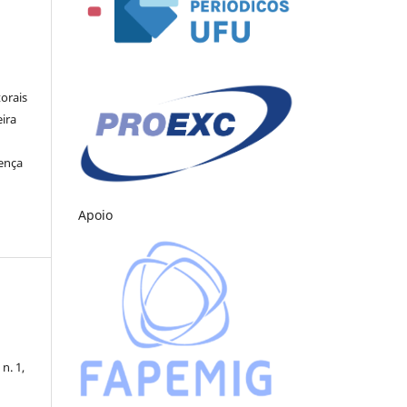
orais
eira
cença
Apoio
 n. 1,