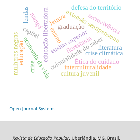
defesa do território
lendas
educação libertadora
extensão sentipensante
mangá
escrevivência
leitura
graduação
capital
ensino
ensino superior
mulheres negras
florestania
colonialidade do saber
economia da vida
educação
literatura
crise climática
Ética do cuidado
crise
interculturalidade
cultura juvenil
Open Journal Systems
Revista de Educação Popular
, Uberlândia, MG, Brasil.