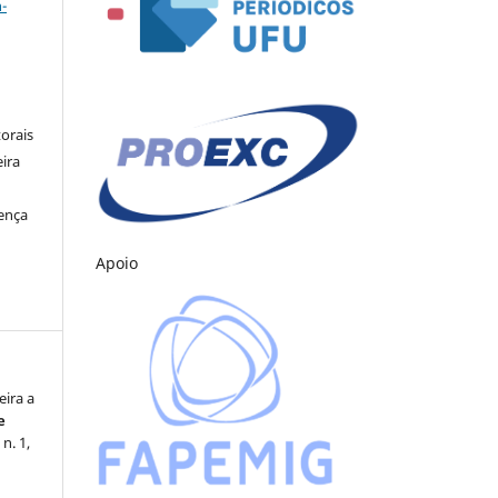
-
orais
eira
cença
Apoio
eira a
e
 n. 1,