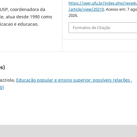
https://seer.ufu.br/index.php/reve
USP, coordenadora da
/article/view/20210
. Acesso em: 7 ago
2026.
te, atua desde 1990 como
icacao e educacao.
Formatos de Citação
s)
azziola,
Educação popular e ensino superior: possíveis relações
,
0)