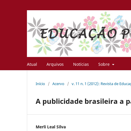
Atual
Arquivos
Notícias
Sobre
Início
/
Acervo
/
v. 11 n. 1 (2012): Revista de Educ
A publicidade brasileira a 
Merli Leal Silva