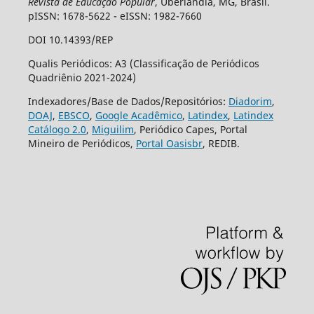
Revista de Educação Popular
, Uberlândia, MG, Brasil.
pISSN: 1678-5622 - eISSN: 1982-7660
DOI 10.14393/REP
Qualis Periódicos: A3 (Classificação de Periódicos
Quadriênio 2021-2024)
Indexadores/Base de Dados/Repositórios:
Diadorim
,
DOAJ
,
EBSCO
,
Google Acadêmico
,
Latindex
,
Latindex
Catálogo 2.0
,
Miguilim
, Periódico Capes, Portal
Mineiro de Periódicos,
Portal Oasisbr
, REDIB.