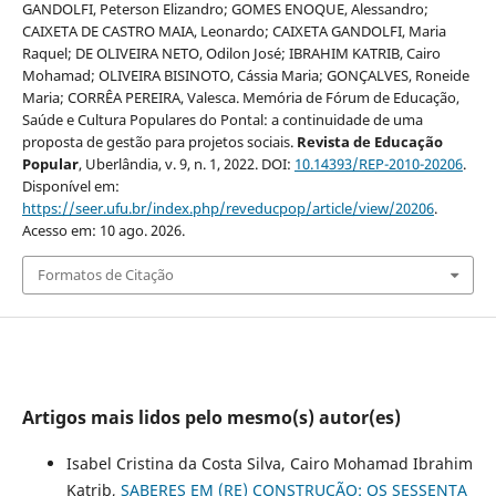
GANDOLFI, Peterson Elizandro; GOMES ENOQUE, Alessandro;
CAIXETA DE CASTRO MAIA, Leonardo; CAIXETA GANDOLFI, Maria
Raquel; DE OLIVEIRA NETO, Odilon José; IBRAHIM KATRIB, Cairo
Mohamad; OLIVEIRA BISINOTO, Cássia Maria; GONÇALVES, Roneide
Maria; CORRÊA PEREIRA, Valesca. Memória de Fórum de Educação,
Saúde e Cultura Populares do Pontal: a continuidade de uma
proposta de gestão para projetos sociais.
Revista de Educação
Popular
, Uberlândia, v. 9, n. 1, 2022. DOI:
10.14393/REP-2010-20206
.
Disponível em:
https://seer.ufu.br/index.php/reveducpop/article/view/20206
.
Acesso em: 10 ago. 2026.
Formatos de Citação
Artigos mais lidos pelo mesmo(s) autor(es)
Isabel Cristina da Costa Silva, Cairo Mohamad Ibrahim
Katrib,
SABERES EM (RE) CONSTRUÇÃO: OS SESSENTA