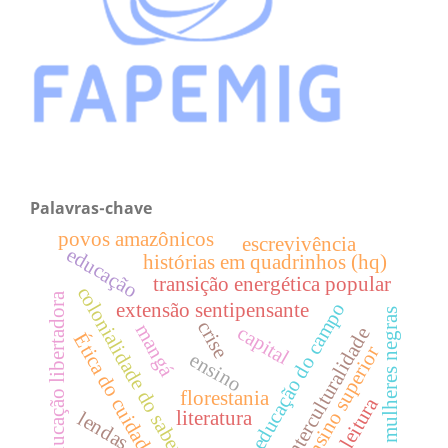
Palavras-chave
povos amazônicos
escrevivência
educação
histórias em quadrinhos (hq)
transição energética popular
colonialidade do saber
educação libertadora
educação do campo
extensão sentipensante
mulheres negras
crise
mangá
capital
interculturalidade
Ética do cuidado
ensino superior
ensino
florestania
leitura
literatura
lendas