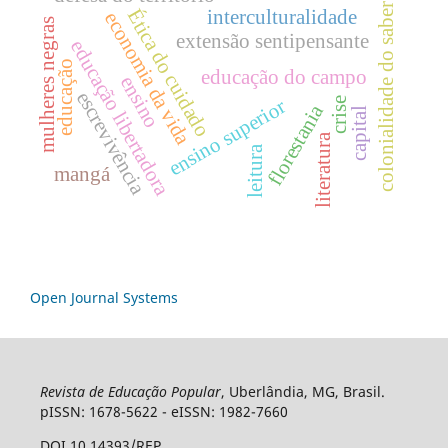
colonialidade do saber
Ética do cuidado
interculturalidade
economia da vida
mulheres negras
extensão sentipensante
educação libertadora
educação
educação do campo
ensino
escrevivência
ensino superior
crise
florestania
capital
literatura
leitura
mangá
Open Journal Systems
Revista de Educação Popular
, Uberlândia, MG, Brasil.
pISSN: 1678-5622 - eISSN: 1982-7660
DOI 10.14393/REP