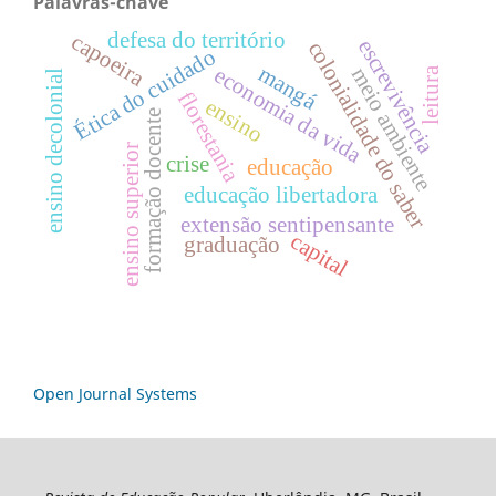
Palavras-chave
defesa do território
capoeira
escrevivência
colonialidade do saber
Ética do cuidado
mangá
economia da vida
meio ambiente
leitura
ensino decolonial
florestania
ensino
formação docente
ensino superior
crise
educação
educação libertadora
extensão sentipensante
capital
graduação
Open Journal Systems