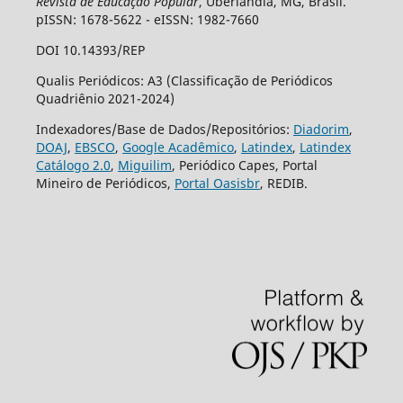
Revista de Educação Popular
, Uberlândia, MG, Brasil.
pISSN: 1678-5622 - eISSN: 1982-7660
DOI 10.14393/REP
Qualis Periódicos: A3 (Classificação de Periódicos
Quadriênio 2021-2024)
Indexadores/Base de Dados/Repositórios:
Diadorim
,
DOAJ
,
EBSCO
,
Google Acadêmico
,
Latindex
,
Latindex
Catálogo 2.0
,
Miguilim
, Periódico Capes, Portal
Mineiro de Periódicos,
Portal Oasisbr
, REDIB.