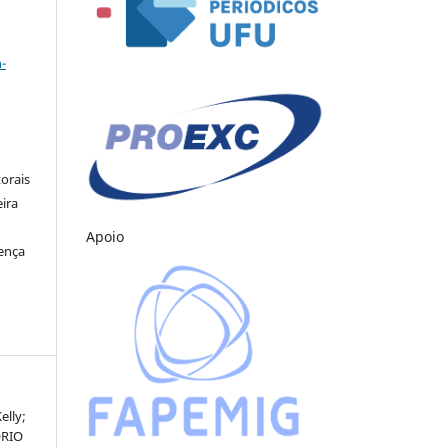
a
-
orais
eira
Apoio
cença
elly;
ÓRIO