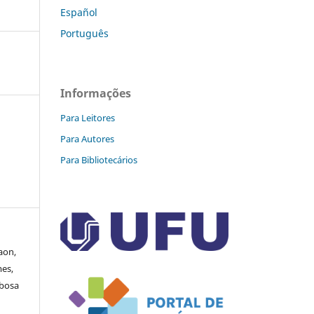
Español
Português
Informações
Para Leitores
Para Autores
Para Bibliotecários
aon,
mes,
rbosa