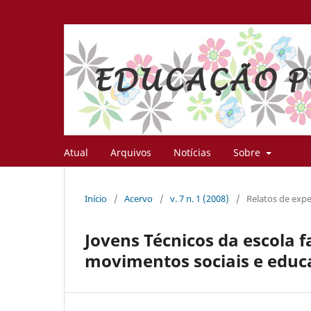
Atual
Arquivos
Notícias
Sobre
Início
/
Acervo
/
v. 7 n. 1 (2008)
/
Relatos de expe
Jovens Técnicos da escola f
movimentos sociais e educ