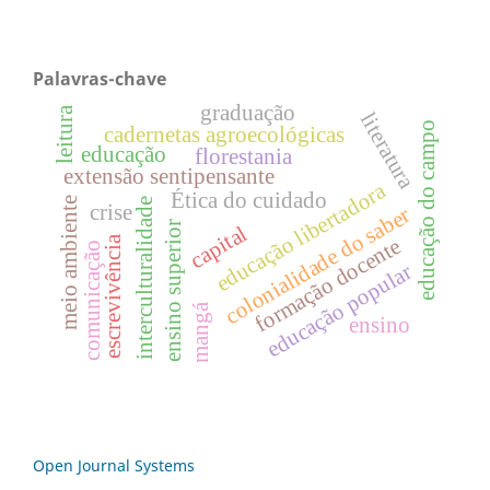
Palavras-chave
graduação
leitura
literatura
educação do campo
cadernetas agroecológicas
educação
florestania
extensão sentipensante
educação libertadora
Ética do cuidado
meio ambiente
interculturalidade
crise
colonialidade do saber
ensino superior
capital
escrevivência
formação docente
comunicação
educação popular
mangá
ensino
Open Journal Systems