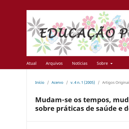
Atual
Arquivos
Notícias
Sobre
Início
/
Acervo
/
v. 4 n. 1 (2005)
/
Artigos Origina
Mudam-se os tempos, muda
sobre práticas de saúde e 