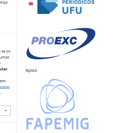
cença
-se os
gumas
e
ular
,
Apoio
 em:
ducpop
.