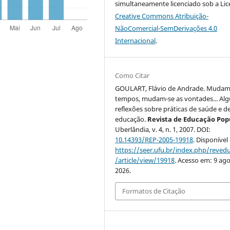
simultaneamente licenciado sob a Li
Creative Commons Atribuição-
NãoComercial-SemDerivações 4.0
Internacional
.
Como Citar
GOULART, Flávio de Andrade. Mudam
tempos, mudam-se as vontades... Al
reflexões sobre práticas de saúde e d
educação.
Revista de Educação Pop
Uberlândia, v. 4, n. 1, 2007. DOI:
10.14393/REP-2005-19918
. Disponível
https://seer.ufu.br/index.php/reve
/article/view/19918
. Acesso em: 9 ago
2026.
Formatos de Citação