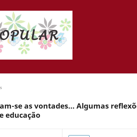
is
m-se as vontades... Algumas reflexõ
de educação