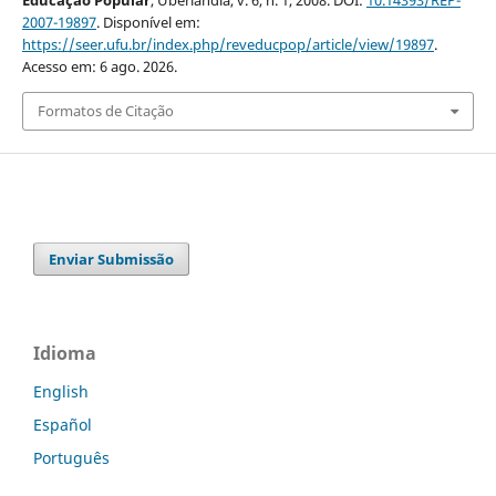
Educação Popular
, Uberlândia, v. 6, n. 1, 2008. DOI:
10.14393/REP-
2007-19897
. Disponível em:
https://seer.ufu.br/index.php/reveducpop/article/view/19897
.
Acesso em: 6 ago. 2026.
Formatos de Citação
Enviar Submissão
Idioma
English
Español
Português