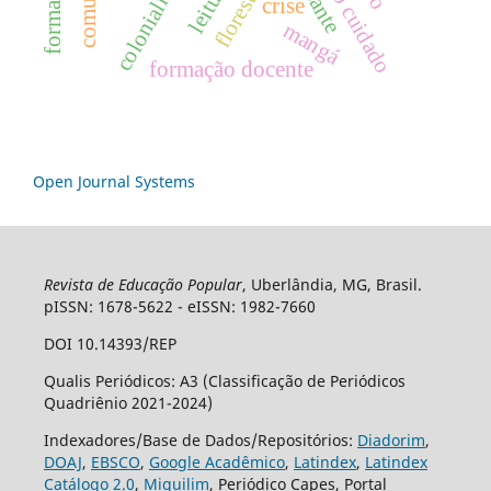
Ética do cuidado
florestania
leitura
crise
mangá
formação docente
Open Journal Systems
Revista de Educação Popular
, Uberlândia, MG, Brasil.
pISSN: 1678-5622 - eISSN: 1982-7660
DOI 10.14393/REP
Qualis Periódicos: A3 (Classificação de Periódicos
Quadriênio 2021-2024)
Indexadores/Base de Dados/Repositórios:
Diadorim
,
DOAJ
,
EBSCO
,
Google Acadêmico
,
Latindex
,
Latindex
Catálogo 2.0
,
Miguilim
, Periódico Capes, Portal