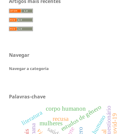
Artigos mais recentes
Navegar
Navegar a categoria
Palavras-chave
estudos de gênero
corpo humanon
questionário
literatura
covid-19
ccorpo humano
recusa
mulheres
arte