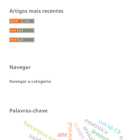
Artigos mais recentes
Navegar
Navegar a categoria
Palavras-chave
estatística
covid-19
hierarquia social
saúde mental
sexualidade
feminismo
arte