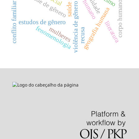
ccorpo humano
saúde de gênero
corpo humanon
conflito familiar
violência de gênero
geografia humana
estudos de gênero
literatura
fenomenologia
mulheres
recusa