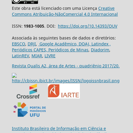
Este obra está licenciado com uma Licença
Creative
Commons Atribuição-NãoComercial 4.0 Internacional
ISSN:
1983-1005
. DOI:
https://doi.org/10.14393/OUV
Associada às seguintes bases de dados e diretórios:
EBSCO
,
DRJI
,
Google Acadêmico,
DOAJ,
Latindex ,
Periódicos CAPES,
Periódicos de Minas
,
Diadorim
,
LatinREV
,
MIAR
,
LIVRE
Revista Qualis A2, área de Artes - quadriênio 2017/20.
Ins
tituto Brasileiro de Informação em Ciência e