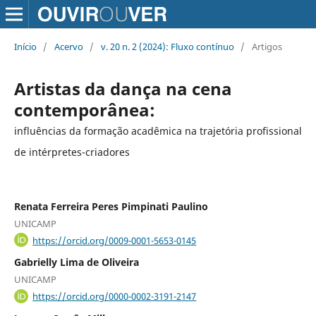
Início
/
Acervo
/
v. 20 n. 2 (2024): Fluxo contínuo
/
Artigos
Artistas da dança na cena
contemporânea:
influências da formação acadêmica na trajetória profissional
de intérpretes-criadores
Renata Ferreira Peres Pimpinati Paulino
UNICAMP
https://orcid.org/0009-0001-5653-0145
Gabrielly Lima de Oliveira
UNICAMP
https://orcid.org/0000-0002-3191-2147