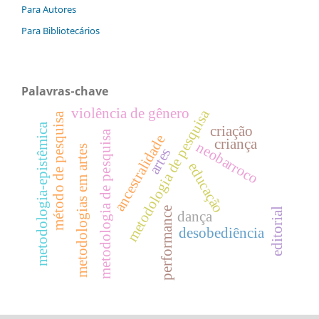
Para Autores
Para Bibliotecários
Palavras-chave
violência de gênero
metodologia de pesquisa
método de pesquisa
metodologia-epistêmica
criação
metodologia de pesquisa
ancestralidade
criança
neobarroco
metodologias em artes
artes
educação
performance
editorial
dança
desobediência