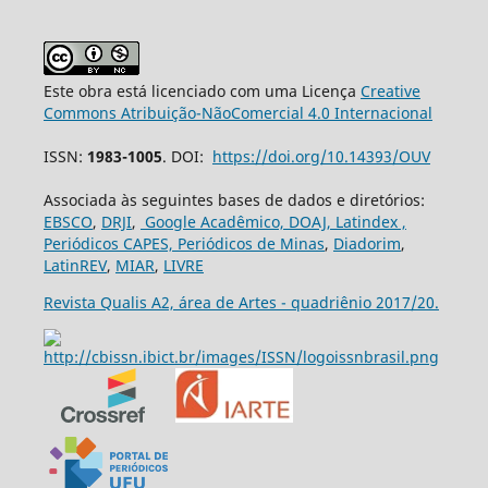
Este obra está licenciado com uma Licença
Creative
Commons Atribuição-NãoComercial 4.0 Internacional
ISSN:
1983-1005
. DOI:
https://doi.org/10.14393/OUV
Associada às seguintes bases de dados e diretórios:
EBSCO
,
DRJI
,
Google Acadêmico,
DOAJ,
Latindex ,
Periódicos CAPES,
Periódicos de Minas
,
Diadorim
,
LatinREV
,
MIAR
,
LIVRE
Revista Qualis A2, área de Artes - quadriênio 2017/20.