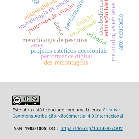
metodologia de pesquisa
educação básica
ancestralidade
desobediência
performance
processos de criação
metodologias em artes
criação
arte-educação
neobarroco
dança
editorial
metodologia de pesquisa
artes
projetos estéticos decoloniais
performance digital
des-remontagens
Este obra está licenciado com uma Licença
Creative
Commons Atribuição-NãoComercial 4.0 Internacional
ISSN:
1983-1005
. DOI:
https://doi.org/10.14393/OUV