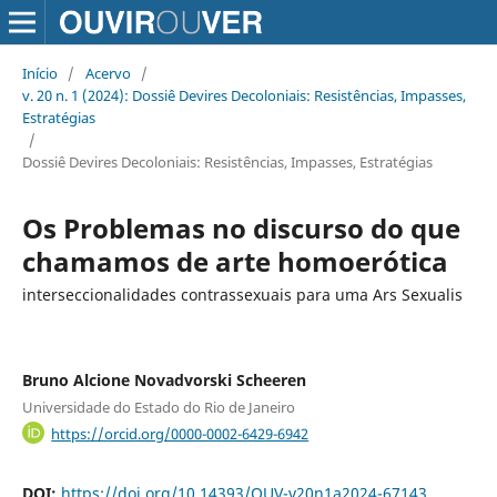
Início
/
Acervo
/
v. 20 n. 1 (2024): Dossiê Devires Decoloniais: Resistências, Impasses,
Estratégias
/
Dossiê Devires Decoloniais: Resistências, Impasses, Estratégias
Os Problemas no discurso do que
chamamos de arte homoerótica
interseccionalidades contrassexuais para uma Ars Sexualis
Bruno Alcione Novadvorski Scheeren
Universidade do Estado do Rio de Janeiro
https://orcid.org/0000-0002-6429-6942
DOI:
https://doi.org/10.14393/OUV-v20n1a2024-67143