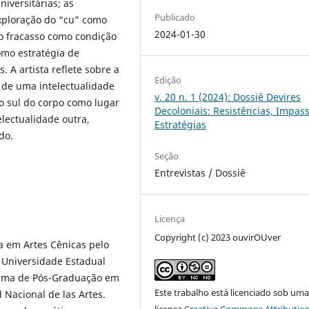
niversitárias; as
Publicado
xploração do “cu” como
2024-01-30
 o fracasso como condição
como estratégia de
. A artista reflete sobre a
Edição
 de uma intelectualidade
v. 20 n. 1 (2024): Dossiê Devires
 o sul do corpo como lugar
Decoloniais: Resistências, Impass
lectualidade outra,
Estratégias
do.
Seção
Entrevistas / Dossiê
Licença
Copyright (c) 2023 ouvirOUver
a em Artes Cênicas pelo
 Universidade Estadual
grama de Pós-Graduação em
Este trabalho está licenciado sob um
 Nacional de las Artes.
licença
Creative Commons Attribution