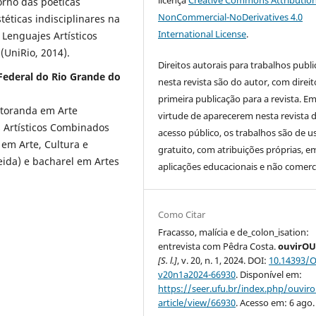
orno das poéticas
NonCommercial-NoDerivatives 4.0
téticas indisciplinares na
International License
.
 Lenguajes Artísticos
(UniRio, 2014).
Direitos autorais para trabalhos publ
 Federal do Rio Grande do
nesta revista são do autor, com direit
primeira publicação para a revista. E
outoranda em Arte
virtude de aparecerem nesta revista 
s Artísticos Combinados
acesso público, os trabalhos são de u
 em Arte, Cultura e
gratuito, com atribuições próprias, e
eida) e bacharel em Artes
aplicações educacionais e não comerci
Como Citar
Fracasso, malícia e de_colon_isation:
entrevista com Pêdra Costa.
ouvirOU
[S. l.]
, v. 20, n. 1, 2024. DOI:
10.14393/
v20n1a2024-66930
. Disponível em:
https://seer.ufu.br/index.php/ouvir
article/view/66930
. Acesso em: 6 ago.