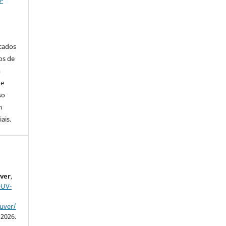
icados
os de
m
de
so
m
ais.
ver
,
OUV-
ouver/
 2026.