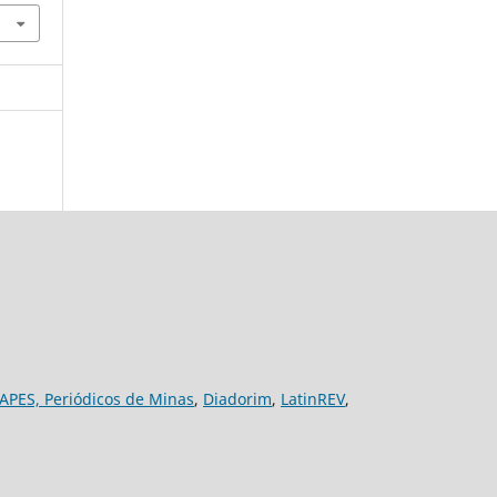
APES,
Periódicos de Minas
,
Diadorim
,
LatinREV
,