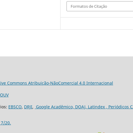
Formatos de Citação
tive Commons Atribuição-NãoComercial 4.0 Internacional
3/OUV
rios:
EBSCO
,
DRJI
,
Google Acadêmico,
DOAJ,
Latindex ,
Periódicos C
17/20.