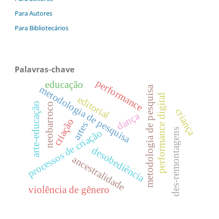
Para Autores
Para Bibliotecários
Palavras-chave
performance
educação
metodologia de pesquisa
metodologia de pesquisa
performance digital
editorial
arte-educação
neobarroco
criança
dança
criação
artes
des-remontagens
processos de criação
desobediência
ancestralidade
violência de gênero