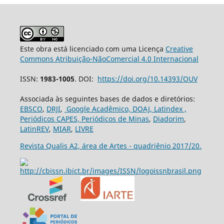
Este obra está licenciado com uma Licença
Creative
Commons Atribuição-NãoComercial 4.0 Internacional
ISSN:
1983-1005
. DOI:
https://doi.org/10.14393/OUV
Associada às seguintes bases de dados e diretórios:
EBSCO
,
DRJI
,
Google Acadêmico,
DOAJ,
Latindex ,
Periódicos CAPES,
Periódicos de Minas
,
Diadorim
,
LatinREV
,
MIAR
,
LIVRE
Revista Qualis A2, área de Artes - quadriênio 2017/20.