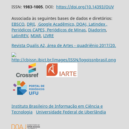
ISSN:
1983-1005
. DOI:
https://doi.org/10.14393/OUV
Associada às seguintes bases de dados e diretórios:
EBSCO
,
DRJI
,
Google Acadêmico,
DOAJ,
Latindex ,
Periódicos CAPES,
Periódicos de Minas
,
Diadorim
,
LatinREV
,
MIAR
,
LIVRE
Revista Qualis A2, área de Artes - quadriênio 2017/20.
Ins
tituto Brasileiro de Informação em Ciência e
Tecnologia
Universidade Federal de Uberlândia