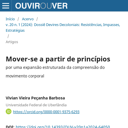
Início
/
Acervo
/
v. 20 n. 1 (2024): Dossiê Devires Decoloniais: Resistências, Impasses,
Estratégias
/
Artigos
Mover-se a partir de princípios
por uma expansão estruturada da compreensão do
movimento corporal
Vivian Vieira Peçanha Barbosa
Universidade Federal de Uberlândia
https://orcid.org/0000-0001-9375-6293
DOI:
https://doi.org/10.14393/OUV-v20n1a2024-64050