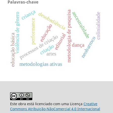
Palavras-chave
criança
metodologia de pesquisa
ancestralidade
desobediência
violência de gênero
colinialidade
performance
educação
editorial
educação básica
processos de criação
neobarroco
dança
criação
artes
metodologias ativas
Este obra está licenciado com uma Licença
Creative
Commons Atribuição-NãoComercial 4.0 Internacional