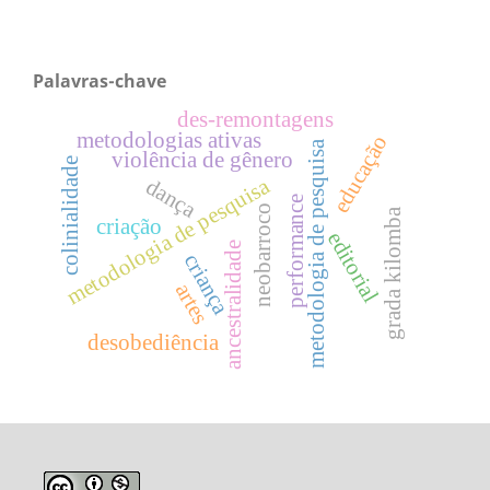
Palavras-chave
des-remontagens
metodologias ativas
educação
metodologia de pesquisa
violência de gênero
colinialidade
metodologia de pesquisa
dança
performance
neobarroco
grada kilomba
criação
editorial
ancestralidade
criança
artes
desobediência