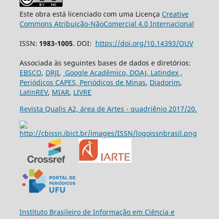
Este obra está licenciado com uma Licença
Creative
Commons Atribuição-NãoComercial 4.0 Internacional
ISSN:
1983-1005
. DOI:
https://doi.org/10.14393/OUV
Associada às seguintes bases de dados e diretórios:
EBSCO
,
DRJI
,
Google Acadêmico,
DOAJ,
Latindex ,
Periódicos CAPES,
Periódicos de Minas
,
Diadorim
,
LatinREV
,
MIAR
,
LIVRE
Revista Qualis A2, área de Artes - quadriênio 2017/20.
Ins
tituto Brasileiro de Informação em Ciência e