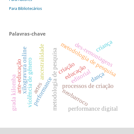
Para Bibliotecários
Palavras-chave
criança
metodologia de pesquisa
des-remontagens
ancestralidade
xilogravura online
metodologia de pesquisa
violência de gênero
arte-educação
criação
educação
editorial
dança
grada kilomba
performance
artes
processos de criação
neobarroco
performance digital