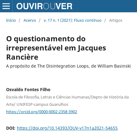
Início
/
Acervo
/
v. 17 n. 1 (2021): Fluxo contínuo
/
Artigos
O questionamento do
irrepresentável em Jacques
Rancière
A propósito de The Disintegration Loops, de William Basinski
Osvaldo Fontes Filho
Escola de Filosofia, Letras e Ciências Humanas/Depto de História da
Arte/ UNIFESP-campus Guarulhos
https://orcid.org/0000-0002-2358-3902
DOI:
https://doi.org/10.14393/OUV-v17n1a2021-54655