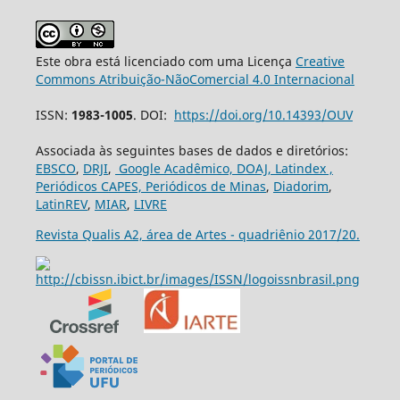
Este obra está licenciado com uma Licença
Creative
Commons Atribuição-NãoComercial 4.0 Internacional
ISSN:
1983-1005
. DOI:
https://doi.org/10.14393/OUV
Associada às seguintes bases de dados e diretórios:
EBSCO
,
DRJI
,
Google Acadêmico,
DOAJ,
Latindex ,
Periódicos CAPES,
Periódicos de Minas
,
Diadorim
,
LatinREV
,
MIAR
,
LIVRE
Revista Qualis A2, área de Artes - quadriênio 2017/20.