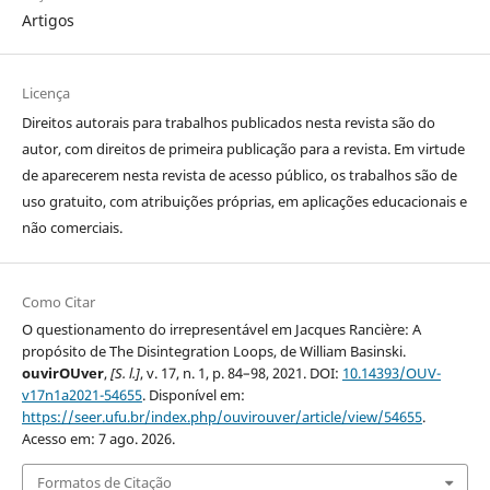
Artigos
Licença
Direitos autorais para trabalhos publicados nesta revista são do
autor, com direitos de primeira publicação para a revista. Em virtude
de aparecerem nesta revista de acesso público, os trabalhos são de
uso gratuito, com atribuições próprias, em aplicações educacionais e
não comerciais.
Como Citar
O questionamento do irrepresentável em Jacques Rancière: A
propósito de The Disintegration Loops, de William Basinski.
ouvirOUver
,
[S. l.]
, v. 17, n. 1, p. 84–98, 2021. DOI:
10.14393/OUV-
v17n1a2021-54655
. Disponível em:
https://seer.ufu.br/index.php/ouvirouver/article/view/54655
.
Acesso em: 7 ago. 2026.
Formatos de Citação