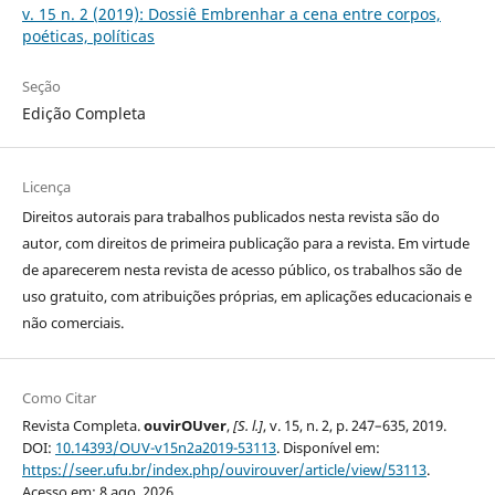
v. 15 n. 2 (2019): Dossiê Embrenhar a cena entre corpos,
poéticas, políticas
Seção
Edição Completa
Licença
Direitos autorais para trabalhos publicados nesta revista são do
autor, com direitos de primeira publicação para a revista. Em virtude
de aparecerem nesta revista de acesso público, os trabalhos são de
uso gratuito, com atribuições próprias, em aplicações educacionais e
não comerciais.
Como Citar
Revista Completa.
ouvirOUver
,
[S. l.]
, v. 15, n. 2, p. 247–635, 2019.
DOI:
10.14393/OUV-v15n2a2019-53113
. Disponível em:
https://seer.ufu.br/index.php/ouvirouver/article/view/53113
.
Acesso em: 8 ago. 2026.