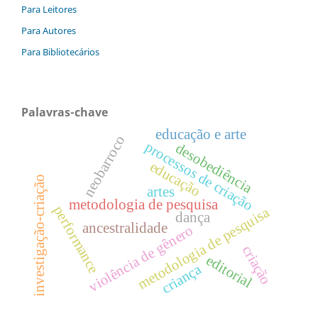
Para Leitores
Para Autores
Para Bibliotecários
Palavras-chave
educação e arte
neobarroco
processos de criação
desobediência
educação
investigação-criação
artes
metodologia de pesquisa
performance
metodologia de pesquisa
dança
ancestralidade
violência de gênero
criação
editorial
criança