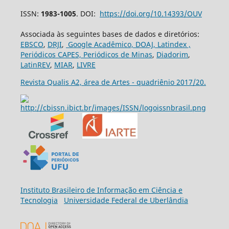
ISSN:
1983-1005
. DOI:
https://doi.org/10.14393/OUV
Associada às seguintes bases de dados e diretórios:
EBSCO
,
DRJI
,
Google Acadêmico,
DOAJ,
Latindex ,
Periódicos CAPES,
Periódicos de Minas
,
Diadorim
,
LatinREV
,
MIAR
,
LIVRE
Revista Qualis A2, área de Artes - quadriênio 2017/20.
Ins
tituto Brasileiro de Informação em Ciência e
Tecnologia
Universidade Federal de Uberlândia