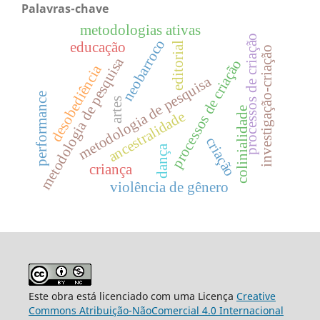
Palavras-chave
metodologias ativas
processos de criação
neobarroco
educação
editorial
investigação-criação
metodologia de pesquisa
processos de criação
desobediência
metodologia de pesquisa
performance
artes
colinialidade
ancestralidade
criação
dança
criança
violência de gênero
Este obra está licenciado com uma Licença
Creative
Commons Atribuição-NãoComercial 4.0 Internacional