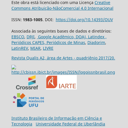
Este obra está licenciado com uma Licença
Creative
Commons Atribuição-NãoComercial 4.0 Internacional
ISSN:
1983-1005
. DOI:
https://doi.org/10.14393/OUV
Associada às seguintes bases de dados e diretórios:
EBSCO
,
DRJI
,
Google Acadêmico,
DOAJ,
Latindex ,
Periódicos CAPES,
Periódicos de Minas
,
Diadorim
,
LatinREV
,
MIAR
,
LIVRE
Revista Qualis A2, área de Artes - quadriênio 2017/20.
Ins
tituto Brasileiro de Informação em Ciência e
Tecnologia
Universidade Federal de Uberlândia