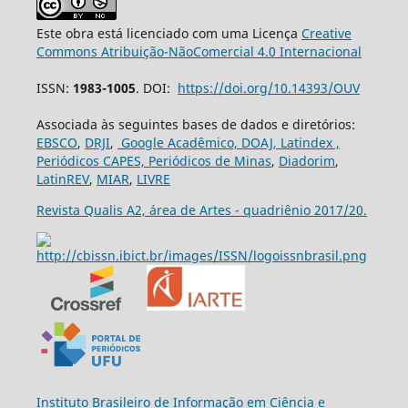
Este obra está licenciado com uma Licença
Creative
Commons Atribuição-NãoComercial 4.0 Internacional
ISSN:
1983-1005
. DOI:
https://doi.org/10.14393/OUV
Associada às seguintes bases de dados e diretórios:
EBSCO
,
DRJI
,
Google Acadêmico,
DOAJ,
Latindex ,
Periódicos CAPES,
Periódicos de Minas
,
Diadorim
,
LatinREV
,
MIAR
,
LIVRE
Revista Qualis A2, área de Artes - quadriênio 2017/20.
Ins
tituto Brasileiro de Informação em Ciência e