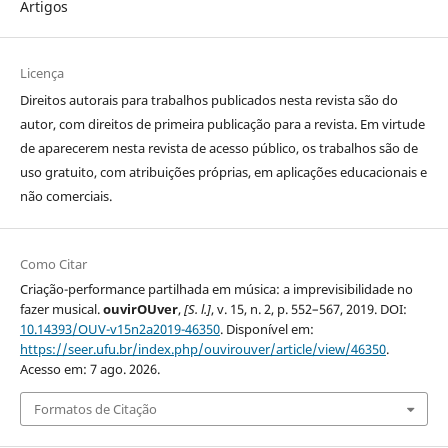
Artigos
Licença
Direitos autorais para trabalhos publicados nesta revista são do
autor, com direitos de primeira publicação para a revista. Em virtude
de aparecerem nesta revista de acesso público, os trabalhos são de
uso gratuito, com atribuições próprias, em aplicações educacionais e
não comerciais.
Como Citar
Criação-performance partilhada em música: a imprevisibilidade no
fazer musical.
ouvirOUver
,
[S. l.]
, v. 15, n. 2, p. 552–567, 2019. DOI:
10.14393/OUV-v15n2a2019-46350
. Disponível em:
https://seer.ufu.br/index.php/ouvirouver/article/view/46350
.
Acesso em: 7 ago. 2026.
Formatos de Citação