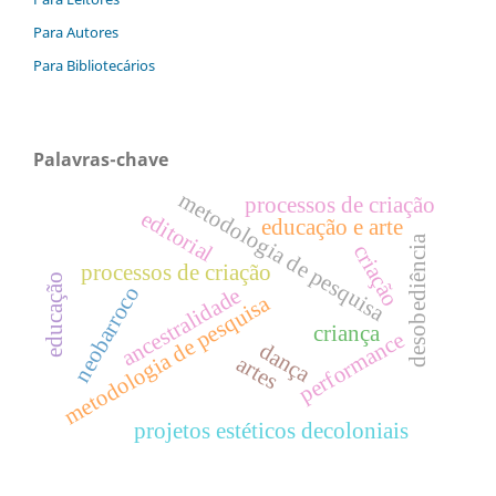
Para Autores
Para Bibliotecários
Palavras-chave
metodologia de pesquisa
processos de criação
editorial
educação e arte
desobediência
criação
processos de criação
educação
neobarroco
ancestralidade
metodologia de pesquisa
criança
performance
dança
artes
projetos estéticos decoloniais