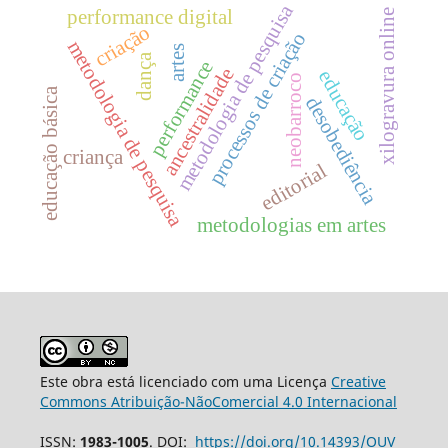
metodologia de pesquisa
performance digital
xilogravura online
criação
processos de criação
metodologia de pesquisa
artes
dança
performance
ancestralidade
educação
neobarroco
educação básica
desobediência
criança
editorial
metodologias em artes
Este obra está licenciado com uma Licença
Creative
Commons Atribuição-NãoComercial 4.0 Internacional
ISSN:
1983-1005
. DOI:
https://doi.org/10.14393/OUV