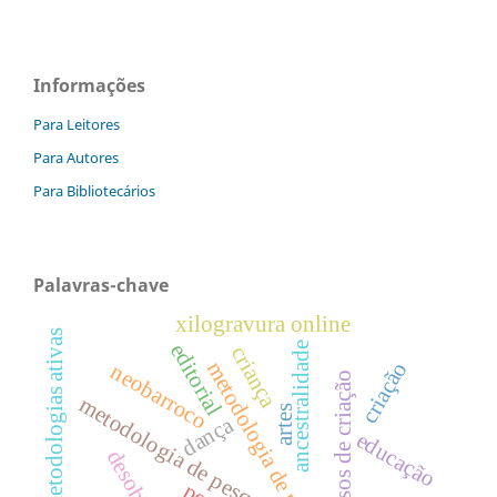
Informações
Para Leitores
Para Autores
Para Bibliotecários
Palavras-chave
xilogravura online
metodologias ativas
editorial
ancestralidade
criança
metodologia de pesquisa
criação
neobarroco
processos de criação
metodologia de pesquisa
artes
dança
educação