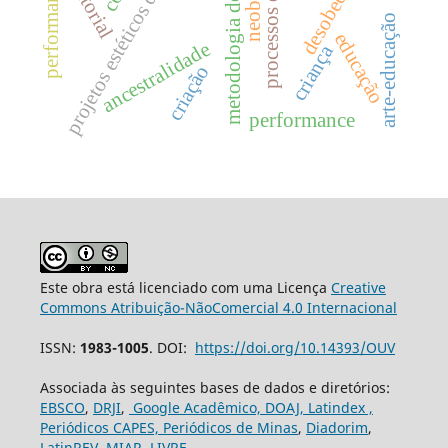
projetos estéticos decoloniais
metodologia de pesquisa
processos de criação
desobediência
editorial
arte-educação
educação
ancestralidade
criança
criação
performance
Este obra está licenciado com uma Licença
Creative
Commons Atribuição-NãoComercial 4.0 Internacional
ISSN:
1983-1005
. DOI:
https://doi.org/10.14393/OUV
Associada às seguintes bases de dados e diretórios:
EBSCO
,
DRJI
,
Google Acadêmico,
DOAJ,
Latindex ,
Periódicos CAPES,
Periódicos de Minas
,
Diadorim
,
LatinREV
,
MIAR
,
LIVRE