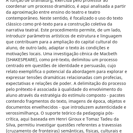
A função de dramaturg, exercida pelo professor ao
coordenar um processo dramático, é aqui analisada a partir
da aproximação entre ensino do teatro e teatro
contemporâneo. Neste sentido, é focalizado o uso do texto
clássico como pré-texto para a construção coletiva da
narrativa teatral. Este procedimento permite, de um lado,
introduzir parâmetros artísticos de estrutura e linguagem
que contribuam para a ampliação do capital cultural do
aluno, de outro lado, adaptar o texto às condições e
motivações locais. Uma investigação cênica de Macbeth
(SHAKESPEARE), como pré-texto, delimitou um processo
centrado em questões de identidade e persuasão, cujo
relato exemplifica o potencial da abordagem para explorar e
expressar tensões dramáticas relacionadas com profecias,
expectativas e relações de poder. A delimitação do processo
pelo prétexto é associada à qualidade do envolvimento do
aluno através da estratégia do estímulo composto - pacotes
contendo fragmentos do texto, imagens de época, objetos e
documentos envelhecidos - que introduzem autenticidade e
verossimilhança. O suporte teórico da pedagogia pós-
crítica, aqui baseada em Henri Giroux e Tomaz Tadeu da
Silva, permitiu investigar questões referentes a travessias
(cruzamento de fronteiras) semânticas, físicas, culturais e