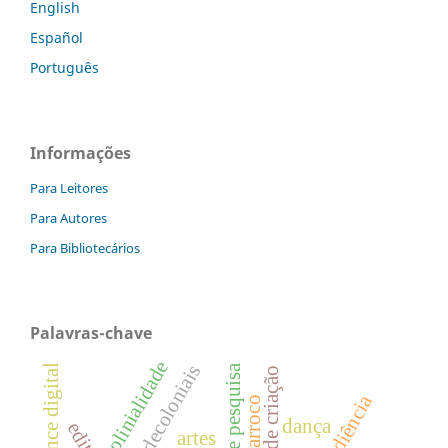
English
Español
Português
Informações
Para Leitores
Para Autores
Para Bibliotecários
Palavras-chave
colinialidade
performance digital
neobarroco
dança
artes