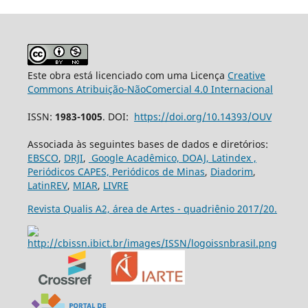
Este obra está licenciado com uma Licença
Creative
Commons Atribuição-NãoComercial 4.0 Internacional
ISSN:
1983-1005
. DOI:
https://doi.org/10.14393/OUV
Associada às seguintes bases de dados e diretórios:
EBSCO
,
DRJI
,
Google Acadêmico,
DOAJ,
Latindex ,
Periódicos CAPES,
Periódicos de Minas
,
Diadorim
,
LatinREV
,
MIAR
,
LIVRE
Revista Qualis A2, área de Artes - quadriênio 2017/20.