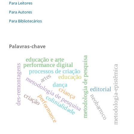
Para Leitores
Para Autores
Para Bibliotecários
Palavras-chave
metodologia de pesquisa
educação e arte
performance digital
des-remontagens
metodologia-epistêmica
processos de criação
artes
educação
metodologia de pesquisa
dança
criança
editorial
criação
neobarroco
performance
colinialidade