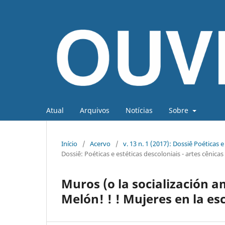
Atual
Arquivos
Notícias
Sobre
Início
/
Acervo
/
v. 13 n. 1 (2017): Dossiê Poéticas
Dossiê: Poéticas e estéticas descoloniais - artes cêni
Muros (o la socialización amo
Melón! ! ! Mujeres en la e