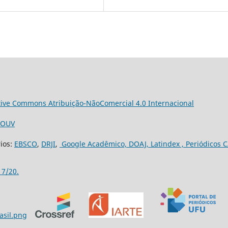
tive Commons Atribuição-NãoComercial 4.0 Internacional
3/OUV
rios:
EBSCO
,
DRJI
,
Google Acadêmico,
DOAJ,
Latindex ,
Periódicos C
17/20.