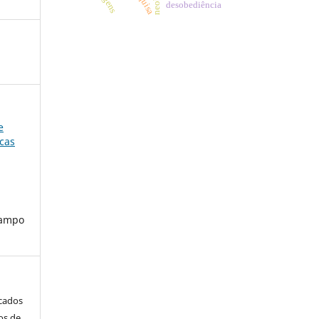
desobediência
e
icas
campo
icados
os de