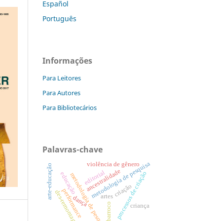
Español
Português
Informações
Para Leitores
Para Autores
Para Bibliotecários
Palavras-chave
metodologia de pesquisa
violência de gênero
arte-educação
ancestralidade
editorial
processos de criação
educação
metodologia de pesquisa
criação
performance
des-remontagens
artes
dança
neobarroco
criança