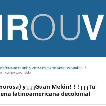
 e estéticas descoloniais: Artes Cênicas em campo expandido
/
cas em campo expandido
rosa) y ¡ ¡ ¡Guan Melón! ! ! ¡ ¡ ¡Tu
scena latinoamericana decolonial