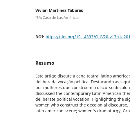
Vivian Martínez Tabares
ISA/Casa de Las Américas
DOI:
https://doi.org/10.14393/OUV20-v13n1a20
Resumo
Este artigo discute a cena teatral latino amer
deliberada vocação política. Destacando as signi
por mulheres que constroem o discurso decoloni
discussed the contemporary Latin American thea
deliberate political vocation. Highlighting the s
women who construct the decolonial discourse
latin american scene; women's dramaturgy; Gro