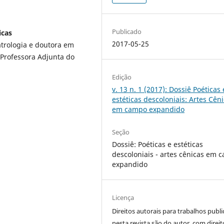
Publicado
icas
2017-05-25
eatrologia e doutora em
. Professora Adjunta do
Edição
v. 13 n. 1 (2017): Dossiê Poéticas 
estéticas descoloniais: Artes Cên
em campo expandido
Seção
Dossiê: Poéticas e estéticas
descoloniais - artes cênicas em 
expandido
Licença
Direitos autorais para trabalhos publ
nesta revista são do autor, com direit