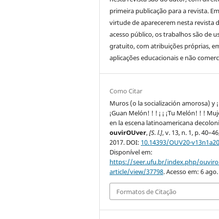
primeira publicação para a revista. E
virtude de aparecerem nesta revista 
acesso público, os trabalhos são de u
gratuito, com atribuições próprias, e
aplicações educacionais e não comerci
Como Citar
Muros (o la socialización amorosa) y ¡
¡Guan Melón! ! ! ¡ ¡ ¡Tu Melón! ! ! Mu
en la escena latinoamericana decoloni
ouvirOUver
,
[S. l.]
, v. 13, n. 1, p. 40–46
2017. DOI:
10.14393/OUV20-v13n1a20
Disponível em:
https://seer.ufu.br/index.php/ouvir
article/view/37798
. Acesso em: 6 ago.
Formatos de Citação