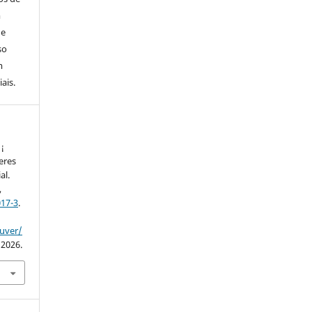
m
de
so
m
ais.
 ¡
jeres
al.
,
17-3
.
ouver/
 2026.