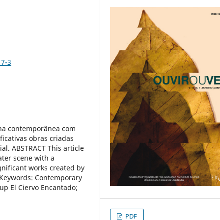
17-3
icana contemporânea com
ficativas obras criadas
al. ABSTRACT This article
ter scene with a
ignificant works created by
. Keywords: Contemporary
up El Ciervo Encantado;
PDF