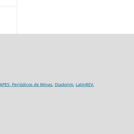
APES,
Periódicos de Minas
,
Diadorim
,
LatinREV
,