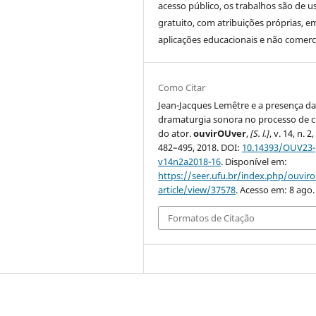
acesso público, os trabalhos são de u
gratuito, com atribuições próprias, e
aplicações educacionais e não comerci
Como Citar
Jean-Jacques Lemêtre e a presença d
dramaturgia sonora no processo de c
do ator.
ouvirOUver
,
[S. l.]
, v. 14, n. 2,
482–495, 2018. DOI:
10.14393/OUV23-
v14n2a2018-16
. Disponível em:
https://seer.ufu.br/index.php/ouvir
article/view/37578
. Acesso em: 8 ago.
Formatos de Citação