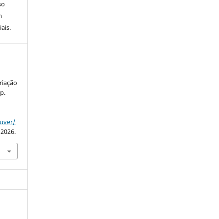
so
m
ais.
a
riação
 p.
ouver/
 2026.