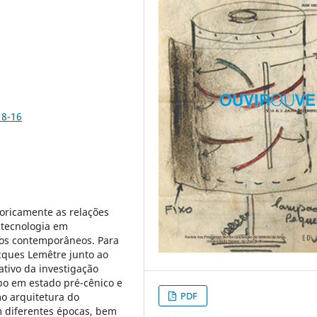
18-16
oricamente as relações
 tecnologia em
cos contemporâneos. Para
acques Lemêtre junto ao
ativo da investigação
po em estado pré-cênico e
PDF
mo arquitetura do
m diferentes épocas, bem