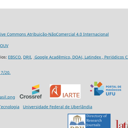
tive Commons Atribuição-NãoComercial 4.0 Internacional
3/OUV
rios:
EBSCO
,
DRJI
,
Google Acadêmico,
DOAJ,
Latindex ,
Periódicos C
17/20.
 Tecnologia
Universidade Federal de Uberlândia