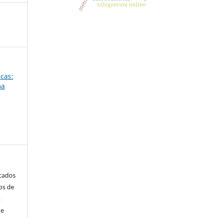
xilogravura online
icas:
ma
icados
os de
m
de