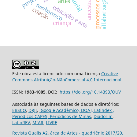
processos de criação
alfabetização visual.
ancestralidade
editorial
artes
neobarroco
educação e arte
criação
criança
Este obra está licenciado com uma Licença
Creative
Commons Atribuição-NãoComercial 4.0 Internacional
ISSN:
1983-1005
. DOI:
https://doi.org/10.14393/OUV
Associada às seguintes bases de dados e diretórios:
EBSCO
,
DRJI
,
Google Acadêmico,
DOAJ,
Latindex ,
Periódicos CAPES,
Periódicos de Minas
,
Diadorim
,
LatinREV
,
MIAR
,
LIVRE
Revista Qualis A2, área de Artes - quadriênio 2017/20.