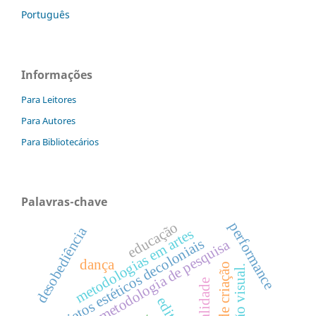
Português
Informações
Para Leitores
Para Autores
Para Bibliotecários
Palavras-chave
educação
performance
desobediência
metodologias em artes
projetos estéticos decoloniais
metodologia de pesquisa
dança