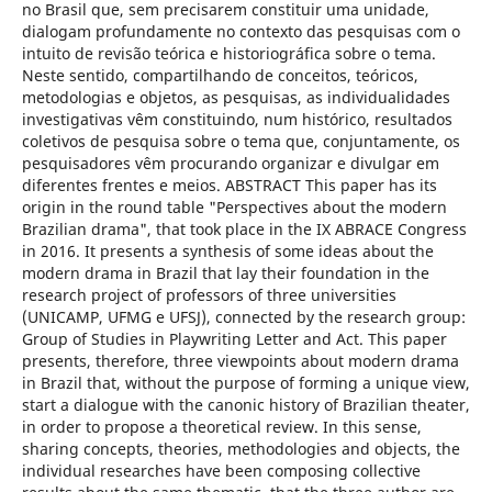
no Brasil que, sem precisarem constituir uma unidade,
dialogam profundamente no contexto das pesquisas com o
intuito de revisão teórica e historiográfica sobre o tema.
Neste sentido, compartilhando de conceitos, teóricos,
metodologias e objetos, as pesquisas, as individualidades
investigativas vêm constituindo, num histórico, resultados
coletivos de pesquisa sobre o tema que, conjuntamente, os
pesquisadores vêm procurando organizar e divulgar em
diferentes frentes e meios. ABSTRACT This paper has its
origin in the round table "Perspectives about the modern
Brazilian drama", that took place in the IX ABRACE Congress
in 2016. It presents a synthesis of some ideas about the
modern drama in Brazil that lay their foundation in the
research project of professors of three universities
(UNICAMP, UFMG e UFSJ), connected by the research group:
Group of Studies in Playwriting Letter and Act. This paper
presents, therefore, three viewpoints about modern drama
in Brazil that, without the purpose of forming a unique view,
start a dialogue with the canonic history of Brazilian theater,
in order to propose a theoretical review. In this sense,
sharing concepts, theories, methodologies and objects, the
individual researches have been composing collective