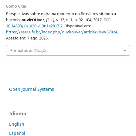
Como Citar
Perspectivas sobre o drama moderno no Brasil: revisitando a
história.
ouvirOUver
,
[S. l.]
, v. 13, n. 1, p. 92–104, 2017. DOI:
10.14393/OUV20-v13n1a2017-7
. Disponível em:
https://seer.ufu.br/index.php/ouvirouver/article/view/37024
.
Acesso em: 7 ago. 2026.
Formatos de Citação
Open Journal Systems
Idioma
English
Español