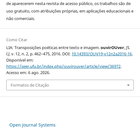
de aparecerem nesta revista de acesso público, os trabalhos são de
uso gratuito, com atribuições próprias, em aplicações educacionais e
não comerciais.
Como Citar
LIA: Transposições poéticas entre texto e imagem.
ouvirOUver
,
[S.
l.]
, v. 12, n. 2, p. 462–475, 2016. DOI:
10.14393/OUV19-v12n2a2016-16
.
Disponível em:
https://seer.ufu.br/index.php/ouvirouver/article/view/36972
.
Acesso em: 6 ago. 2026.
Formatos de Citação
Open Journal Systems