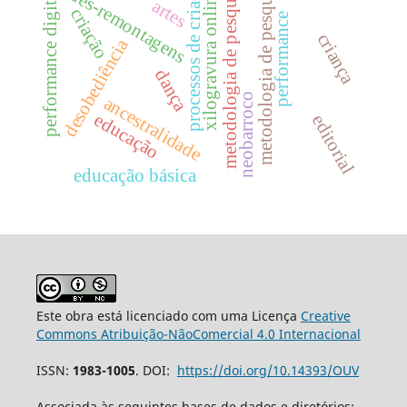
metodologia de pesquisa
processos de criação
metodologia de pesquisa
des-remontagens
performance digital
xilogravura online
artes
criação
performance
criança
desobediência
dança
neobarroco
ancestralidade
educação
editorial
educação básica
Este obra está licenciado com uma Licença
Creative
Commons Atribuição-NãoComercial 4.0 Internacional
ISSN:
1983-1005
. DOI:
https://doi.org/10.14393/OUV
Associada às seguintes bases de dados e diretórios: